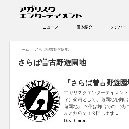
ニュース
団体紹介
メン
ホーム
さらば曽古野遊園地
さらば曽古野遊園地
『さらば曽古野遊園
アガリスクエンターテイメント
ィ）企画として、遊園地を舞台
遊園地』 本作は舞台での上演
んと無料で！公開します...
Read more