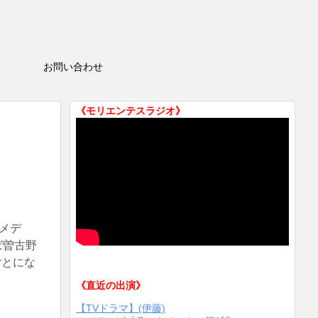
HOP
お問い合わせ
《モリエンテスラジオ》
メデ
ば曽古野
ごとにな
《直近の出演》
【TVドラマ】(伊藤)