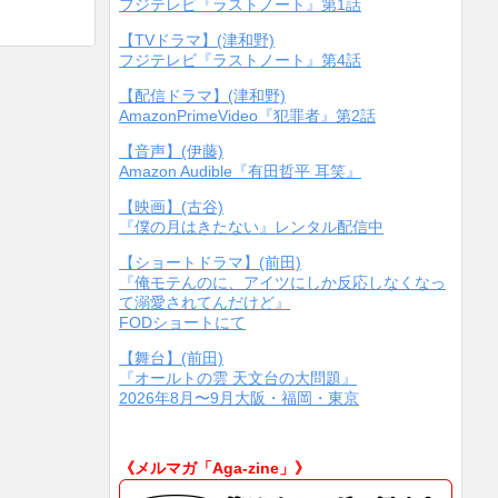
フジテレビ『ラストノート』第1話
【TVドラマ】(津和野)
フジテレビ『ラストノート』第4話
【配信ドラマ】(津和野)
AmazonPrimeVideo『犯罪者』第2話
【音声】(伊藤)
Amazon Audible『有田哲平 耳笑』
【映画】(古谷)
『僕の月はきたない』レンタル配信中
【ショートドラマ】(前田)
『俺モテんのに、アイツにしか反応しなくなっ
て溺愛されてんだけど』
FODショートにて
【舞台】(前田)
『オールトの雲 天文台の大問題』
2026年8月〜9月大阪・福岡・東京
《メルマガ「Aga-zine」》