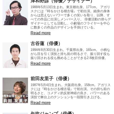
津和野諒（俳優／デザイナー）
1988年5月13日生まれ。東京都出身。177cm。 アガリ
スクには『時をかける稽古場』で初出演。細身の身体
からは思えないパワーで多くの笑いを取り、以降、す
べての作品に出演しメンバー入り。 俳優活動の傍らデ
ザイナーとしても活動し、小劇場のフライヤーを中心
に数多くの作品のデザインを手掛けている。
Read more
古谷蓮（俳優）
1994年8月30日生まれ。千葉県出身。165cm。 小柄な
がら目を引く演技と持ち前の明るさで、振り回す役も
振り回される役も務めることができる2.8枚目俳優。
Read more
前田友里子（俳優）
1987年5月4日生まれ。大阪府出身。158cm。アガリス
クには『時をかける稽古場』で初出演。その持ち前の
明るさと、コメディ的反射神経の良さ、パワーのある
演技で舞台上のテンションを一段階引き上げる。
Read more
矢吹ジャンプ（俳優）