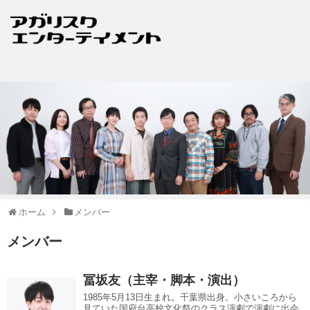
ホーム
メンバー
メンバー
冨坂友（主宰・脚本・演出）
1985年5月13日生まれ。千葉県出身。小さいころから
見ていた国府台高校文化祭のクラス演劇で演劇に出会