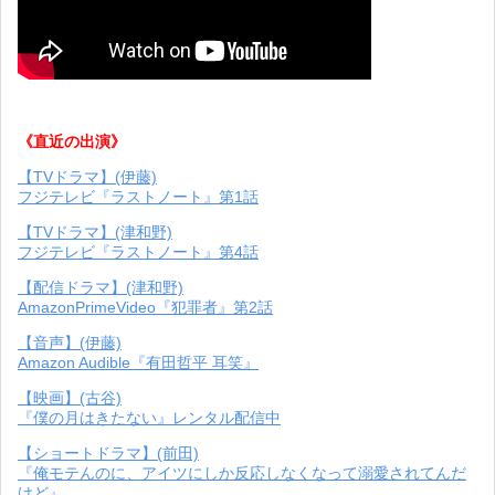
《直近の出演》
【TVドラマ】(伊藤)
フジテレビ『ラストノート』第1話
【TVドラマ】(津和野)
フジテレビ『ラストノート』第4話
【配信ドラマ】(津和野)
AmazonPrimeVideo『犯罪者』第2話
【音声】(伊藤)
Amazon Audible『有田哲平 耳笑』
【映画】(古谷)
『僕の月はきたない』レンタル配信中
【ショートドラマ】(前田)
『俺モテんのに、アイツにしか反応しなくなって溺愛されてんだ
けど』