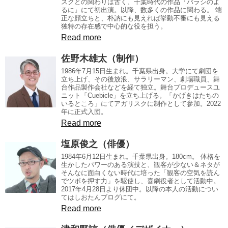
スクとの関わりは古く、千葉時代の作品『バラシのよ
るに』にて初出演。以降、数多くの作品に関わる。 端
正な顔立ちと、朴訥にも見えれば挙動不審にも見える
独特の存在感で中心的な役を担う。
Read more
佐野木雄太（制作）
1986年7月15日生まれ。千葉県出身。大学にて劇団を
立ち上げ、その後放浪、サラリーマン、劇場職員、舞
台作品製作会社などを経て独立。舞台プロデュースユ
ニット「Cuebicle」を立ち上げる。「かげきはたちの
いるところ」にてアガリスクに制作として参加。2022
年に正式入団。
Read more
塩原俊之（俳優）
1984年6月12日生まれ。千葉県出身。180cm。 体格を
生かしたパワーのある演技と、観客が少ない＆ネタが
そんなに面白くない時代に培った「観客の空気を読ん
でツボを押す力」を駆使し、喜劇役者として活動中。
2017年4月28日より休団中。以降の本人の活動につい
てはしおたんブログにて。
Read more