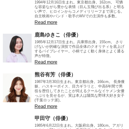
1994年12月16日生まれ。東京都出身。162cm。 可憐
な容姿ながら豊かな表情（目ん玉飛び出る系）と明る
い声で、ヒロインからコメディリリーフまで演じる。
自主映画やバンド・歌手のMVでの主演作も多数。
Read more
鹿島ゆきこ（俳優）
1985年12月17日生まれ。兵庫県出身。155cm。 さり
げないが的確な演技で作品全体のクオリティを底上げ
するバイプレイヤー。小柄でよく動く身体とよく通る
声が特徴。
Read more
熊谷有芳（俳優）
1987年3月30日生まれ。東京都出身。166cm。 長身痩
躯、ハスキーボイス、目力ギラリと、中高6年間で男
役を歴任してきたことが伺えるクールなイケメン女優
っぷりを見せるが、実は本人は陽気な野球大好き女子
(千葉ロッテ派)。
Read more
甲田守（俳優）
1985年6月22日生まれ。大阪府出身。180cm。アガリ