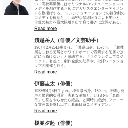
い、高校卒業後にはオリジナルのシチュエーションコ
メディを創作するためにアガリスクエンターテイメン
トを旗揚げする。 ワンシチュエーションでの群像劇の
コメディを得意とし、緻密な伏線回収による笑いと、
俳優の魅力を最大限引き出す宛て書きに定評がある。
Read more
淺越岳人（俳優／文芸助手）
1987年2月25日生まれ。千葉県出身。167cm。 「屁理
屈をこねる芝居とホワイトボードで説明する芝居では
誰にも負けない」と豪語する。「ラグランジュプロジ
ェクト」名義で、劇作全般の助手や、批評ワークショ
ップの開催も行う。
Read more
伊藤圭太（俳優）
1983年4月4日生まれ。埼玉県出身。160cm。正確な発
声と驚異的な滑舌・実直な演技と、いわゆる「真面
目」な役をやらせたら絶品。と同時に絶妙にファニー
な雰囲気を醸し出す、真面目系コメディアン。
Read more
榎並夕起（俳優）