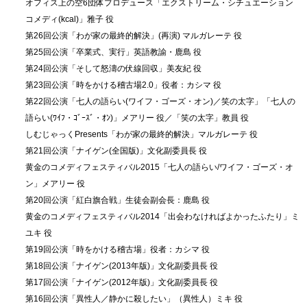
オフィス上の空6団体プロデュース「エクストリーム・シチュエーション
コメディ(kcal)」雅子 役
第26回公演「わが家の最終的解決」(再演) マルガレーテ 役
第25回公演「卒業式、実行」英語教諭・鹿島 役
第24回公演「そして怒濤の伏線回収」美友紀 役
第23回公演「時をかける稽古場2.0」役者：カシマ 役
第22回公演「七人の語らい(ワイフ・ゴーズ・オン)／笑の太字」「七人の
語らい(ﾜｲﾌ・ｺﾞｰｽﾞ・ｵﾝ)」メアリー 役／「笑の太字」教員 役
しむじゃっくPresents「わが家の最終的解決」マルガレーテ 役
第21回公演「ナイゲン(全国版)」文化副委員長 役
黄金のコメディフェスティバル2015「七人の語らい/ワイフ・ゴーズ・オ
ン」メアリー 役
第20回公演「紅白旗合戦」生徒会副会長：鹿島 役
黄金のコメディフェスティバル2014「出会わなければよかったふたり」ミ
ユキ 役
第19回公演「時をかける稽古場」役者：カシマ 役
第18回公演「ナイゲン(2013年版)」文化副委員長 役
第17回公演「ナイゲン(2012年版)」文化副委員長 役
第16回公演「異性人／静かに殺したい」（異性人）ミキ 役