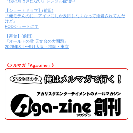
『僕の月はきたない』レンタル配信中
【ショートドラマ】(前田)
『俺モテんのに、アイツにしか反応しなくなって溺愛されてんだ
けど』
FODショートにて
【舞台】(前田)
『オールトの雲 天文台の大問題』
2026年8月〜9月大阪・福岡・東京
《メルマガ「Aga-zine」》