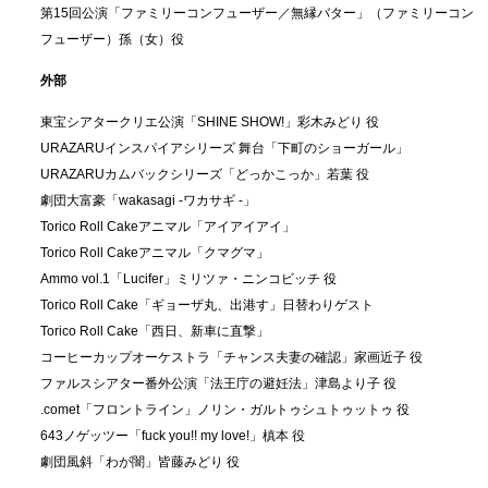
第15回公演「ファミリーコンフューザー／無縁バター」（ファミリーコン
フューザー）孫（女）役
外部
東宝シアタークリエ公演「SHINE SHOW!」彩木みどり 役
URAZARUインスパイアシリーズ 舞台「下町のショーガール」
URAZARUカムバックシリーズ「どっかこっか」若葉 役
劇団大富豪「wakasagi -ワカサギ -」
Torico Roll Cakeアニマル「アイアイアイ」
Torico Roll Cakeアニマル「クマグマ」
Ammo vol.1「Lucifer」ミリツァ・ニンコビッチ 役
Torico Roll Cake「ギョーザ丸、出港す」日替わりゲスト
Torico Roll Cake「西日、新車に直撃」
コーヒーカップオーケストラ「チャンス夫妻の確認」家画近子 役
ファルスシアター番外公演「法王庁の避妊法」津島より子 役
.comet「フロントライン」ノリン・ガルトゥシュトゥットゥ 役
643ノゲッツー「fuck you!! my love!」槙本 役
劇団風斜「わが闇」皆藤みどり 役