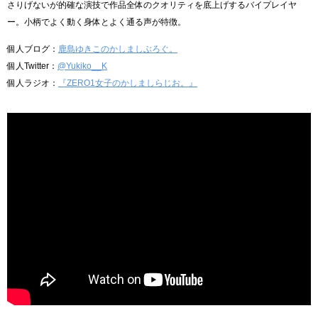
さりげないが的確な演技で作品全体のクオリティを底上げするバイプレイヤ
ー。小柄でよく動く身体とよく通る声が特徴。
個人ブログ：
鹿島ゆきこのかしましぶろぐ。
個人Twitter：
@Yukiko__K
個人ラジオ：
『ZERO1女子のかしましらじお。』