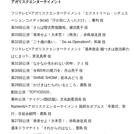
アガリスクエンターテイメント
フジテレビ×アガリスクエンターテイメント「エクストリーム・シチュエ
ーションコメディ(kcal)『汗が目に入っただけ』」審判 役
第34回公演「さらば曽古野遊園地」瀬沼貴子 役
第33回公演「発表せよ！大本営！（再演）」赤島放送員 役
第32回公演「二十歳の集い」「Go as Operation!!」和泉 役
フジテレビ×アガリスクエンターテイメント「逃奔政走-嘘つきは政治家の
はじまり?-」里見真希 役
第31回公演「なかなか失われない30年」クミ 役
第30回公演「令和5年の廃刀令」月山亮子 役
第29回公演「SHINE SHOW!」彩木みどり 役
第28回公演「かげきはたちのいるところ」鹿島 役
配信公演「TOTYO2020」
番外公演「ナイゲン(朗読版)」文化副委員長 役
filamentz×アガリスクエンターテイメント 国府台ダブルス「卒業式、実
行」生徒会顧問・鹿島 役
第27回公演「発表せよ！大本営！」赤島放送員 役
週末ドラマナイト「それからのはなし」鹿島 役