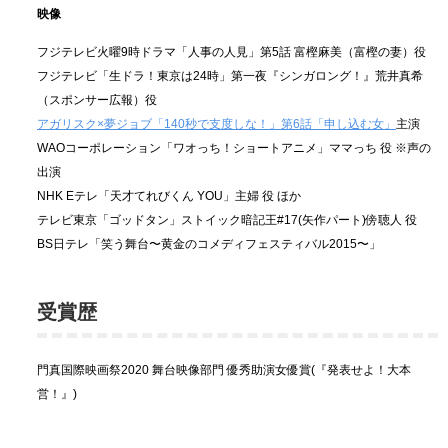
映像
フジテレビ火曜9時ドラマ「人事の人見」第5話 富樫麻美（富樫の妻）役
フジテレビ「生ドラ！東京は24時」第一夜『シンガロング！』荒井真希
（スポンサー広報）役
アガリスク×夢ジョブ「140秒で支度しな！」第6話「申し込む女」
主演
WAOコーポレーション「ワオっち！ショートアニメ」ママっち 役 ※声の
出演
NHK Eテレ「天才てれびくん YOU」主婦 役 ほか
テレビ東京「ゴッドタン」ストイック暗記王#17(矢作パート)傍聴人 役
BS日テレ「笑う舞台〜黄金のコメディフェスティバル2015〜」
受賞歴
門真国際映画祭2020 舞台映像部門 優秀助演女優賞(『発表せよ！大本
営！』)