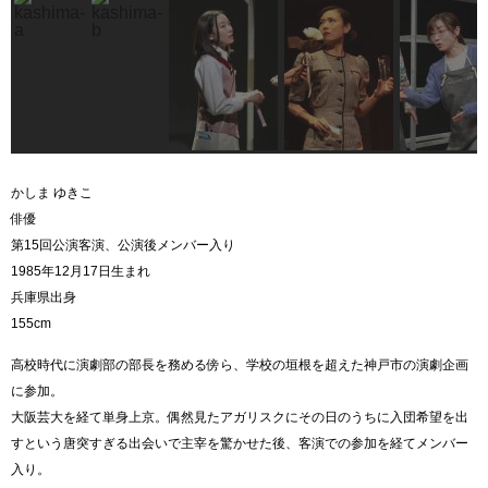
かしま ゆきこ
俳優
第15回公演客演、公演後メンバー入り
1985年12月17日生まれ
兵庫県出身
155cm
高校時代に演劇部の部長を務める傍ら、学校の垣根を超えた神戸市の演劇企画
に参加。
大阪芸大を経て単身上京。偶然見たアガリスクにその日のうちに入団希望を出
すという唐突すぎる出会いで主宰を驚かせた後、客演での参加を経てメンバー
入り。