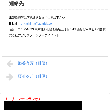
連絡先
出演依頼等は下記連絡先までご連絡下さい
E-Mail：
y_kashima@agarisk.com
住所：〒160-0023 東京都新宿区西新宿三丁目3-13 西新宿水間ビル6階 株
式会社アガリスクエンターテイメント
熊谷有芳（俳優）
榎並夕起（俳優）
《モリエンテスラジオ》