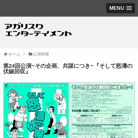
MENU
ホーム
公演情報
第24回公演~その企画、共謀につき~『そして怒濤の
伏線回収』