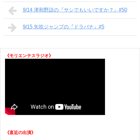
9/14 津和野諒の『サシでもいいですか？』#50
9/15 矢吹ジャンプの『ドラバナ』#5
《モリエンテスラジオ》
《直近の出演》