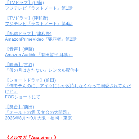
【TVドラマ】(伊藤)
フジテレビ『ラストノート』第1話
【TVドラマ】(津和野)
フジテレビ『ラストノート』第4話
【配信ドラマ】(津和野)
AmazonPrimeVideo『犯罪者』第2話
【音声】(伊藤)
Amazon Audible『有田哲平 耳笑』
【映画】(古谷)
『僕の月はきたない』レンタル配信中
【ショートドラマ】(前田)
『俺モテんのに、アイツにしか反応しなくなって溺愛されてんだ
けど』
FODショートにて
【舞台】(前田)
『オールトの雲 天文台の大問題』
2026年8月〜9月大阪・福岡・東京
《メルマガ「Aga-zine」》