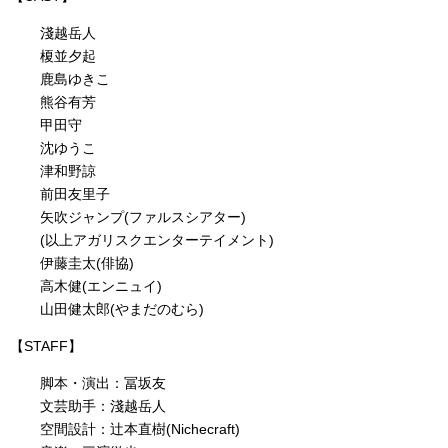
淺越岳人
榎並夕起
鹿島ゆきこ
熊谷有芳
甲田守
沈ゆうこ
津和野諒
前田友里子
矢吹ジャンプ(ファルスシアター)
(以上アガリスクエンターテイメント)
伊藤圭太(俳協)
高木健(エンニュイ)
山田健太郎(やまだのむら)
【STAFF】
脚本・演出：冨坂友
文芸助手：淺越岳人
空間設計：辻本直樹(Nichecraft)