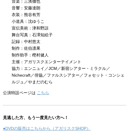
音楽：三濱徹也
音響：安藤達朗
衣装：熊谷有芳
小道具：沈ゆうこ
宣伝美術：津和野諒
舞台写真：石澤知絵子
記録：中村悠太
制作：佐伯凛果
制作助手：樫村健人
主催：アガリスクエンターテイメント
協力：エンニュイ／JCM／新宿シアター・ミラクル／
Nichecraft／俳協／ファルスシアター／フォセット・コンシェ
ルジュ／やまだのむら
公演特設ページは
こちら
見逃した方、もう一度見たい方へ！
●DVDの販売はこちらから（アガリスクSHOP）