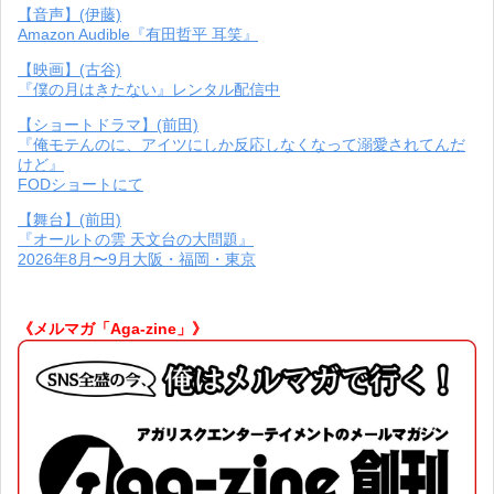
【音声】(伊藤)
Amazon Audible『有田哲平 耳笑』
【映画】(古谷)
『僕の月はきたない』レンタル配信中
【ショートドラマ】(前田)
『俺モテんのに、アイツにしか反応しなくなって溺愛されてんだ
けど』
FODショートにて
【舞台】(前田)
『オールトの雲 天文台の大問題』
2026年8月〜9月大阪・福岡・東京
《メルマガ「Aga-zine」》