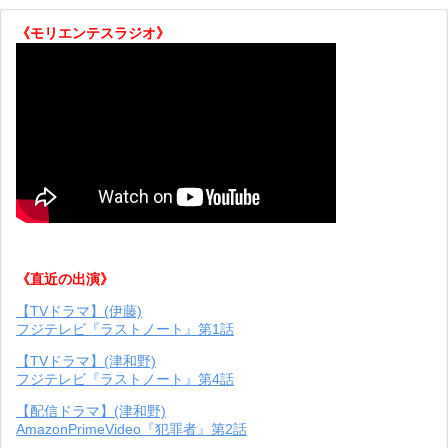
《モリエンテスラジオ》
《直近の出演》
【TVドラマ】(伊藤)
フジテレビ『ラストノート』第1話
【TVドラマ】(津和野)
フジテレビ『ラストノート』第4話
【配信ドラマ】(津和野)
AmazonPrimeVideo『犯罪者』第2話