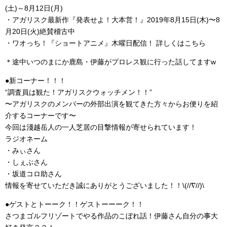
(土)～8月12日(月)
・アガリスク最新作『発表せよ！大本営！』2019年8月15日(木)〜8
月20日(火)絶賛稽古中
・ワオっち！『ショートアニメ』木曜日配信！ 詳しくはこちら
＊途中いつのまにか鹿島・伊藤がプロレス観に行った話してますw
●新コーナー！！！
“調査員は観た！アガリスクウォッチメン！！”
〜アガリスクのメンバーの外部出演を観てきた方々からお便りを紹
介するコーナーです〜
今回は淺越岳人の一人芝居の目撃情報が寄せられています！
ラジオネーム
・みぃさん
・しぇぶさん
・坂道コロ助さん
情報を寄せていただき誠にありがとうございました！！\(//∇//)\
●ゲストとトーーク！！ゲストーーーク！！
さつまゴルフリゾートでやる作品のこぼれ話！伊藤さん自分の事大