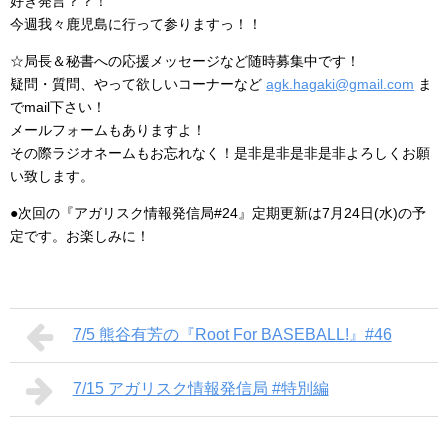
好き発言？？！
今週我々鹿児島に行って参りますっ！！
☆局長＆秘書への応援メッセージなど随時募集中です！
疑問・質問、やって欲しいコーナーなど
agk.hagaki@gmail.com
ま
でmail下さい！
メールフォームもありますよ！
その際ラジオネームもお忘れなく！是非是非是非是非よろしくお願
い致します。
●次回の『アガリスク情報発信局#24』定期更新は7月24日(水)の予
定です。お楽しみに！
7/5 熊谷有芳の『Root For BASEBALL!』#46
7/15 アガリスク情報発信局 #特別編