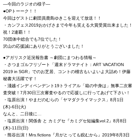
―今回のラジオの様子―
●OPトーーク！！
今回はゲストに劇団員鹿島ゆきこを迎えて放送！！
・カンフェス2019おかげさまで今年も笑える大賞受賞出来ました！
祝！2連覇！！
70団体中総合でも7位でした！
沢山の応援誠にありがとうございました！
●アガリスク近況報告書 ～劇団にまつわる情報～
・さつまゴルフリゾート「週末ドラマナイト：ART VACATION
2019 in SGR」でのお芝居、コントの稽古もいよいよ大詰め！伊藤
秘書大活躍です！
・淺越インディペンデント19トライアル「箱の中身は」無事二次審
査突破！7月30日三次審査やるので応援しに行ってあげて下さい！
・塩原出演！やまだのむらの「ヤマダクライマックス」8月1日
(木)-6日(火)
なんと、二日後に…
・塩原出演！関係舎 と カミグセ『カミグセ短編集vol.2』8月8日
(木)-11日(日)
・熊谷出演！Mrs.fictions『月がとっても睨むから』2019年8月3日