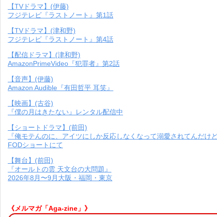
【TVドラマ】(伊藤)
フジテレビ『ラストノート』第1話
【TVドラマ】(津和野)
フジテレビ『ラストノート』第4話
【配信ドラマ】(津和野)
AmazonPrimeVideo『犯罪者』第2話
【音声】(伊藤)
Amazon Audible『有田哲平 耳笑』
【映画】(古谷)
『僕の月はきたない』レンタル配信中
【ショートドラマ】(前田)
『俺モテんのに、アイツにしか反応しなくなって溺愛されてんだけ
FODショートにて
【舞台】(前田)
『オールトの雲 天文台の大問題』
2026年8月〜9月大阪・福岡・東京
《メルマガ「Aga-zine」》