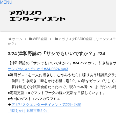
MENU
ホーム
WEB企画
アガリスクRADIO企画モリエンテス
か？』
3/24 津和野諒の『サシでもいいですか？』#34
【津和野諒の『サシでもいいですか？』#34 ハマカワ、引き続き
サシでもいいですか？#34-0324.mp3
●毎回ゲストを一人お招きし、むやみやたらに喋りあう対談風ダラ
前回に引き続き「時をかける稽古場2.0」の話をガッツゴリして
収録時点では試演会前だったので、現在の本番中にまでだいぶ時
●定期更新＋αでフットワークの軽い更新を目指しています。
●今回のゲスト：ハマカワフミエ
★
アガリスクエンターテイメント第22回公演
『時をかける稽古場2.0』