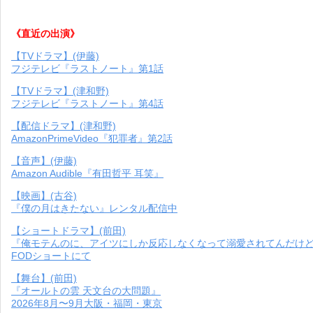
《直近の出演》
【TVドラマ】(伊藤)
フジテレビ『ラストノート』第1話
【TVドラマ】(津和野)
フジテレビ『ラストノート』第4話
【配信ドラマ】(津和野)
AmazonPrimeVideo『犯罪者』第2話
【音声】(伊藤)
Amazon Audible『有田哲平 耳笑』
【映画】(古谷)
『僕の月はきたない』レンタル配信中
【ショートドラマ】(前田)
『俺モテんのに、アイツにしか反応しなくなって溺愛されてんだけ
FODショートにて
【舞台】(前田)
『オールトの雲 天文台の大問題』
2026年8月〜9月大阪・福岡・東京