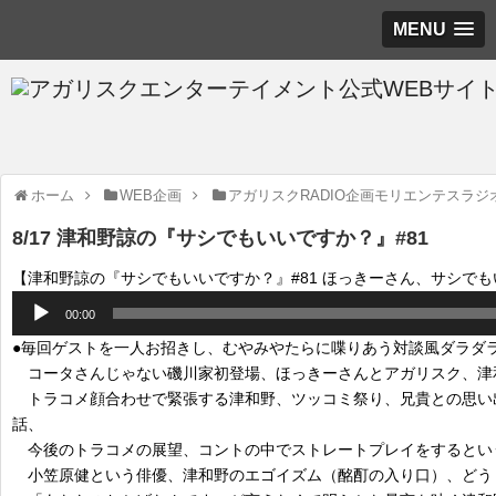
MENU
ホーム
WEB企画
アガリスクRADIO企画モリエンテスラジ
8/17 津和野諒の『サシでもいいですか？』#81
【津和野諒の『サシでもいいですか？』#81 ほっきーさん、サシで
音
00:00
声
●毎回ゲストを一人お招きし、むやみやたらに喋りあう対談風ダラダ
プ
コータさんじゃない磯川家初登場、ほっきーさんとアガリスク、津
レ
トラコメ顔合わせで緊張する津和野、ツッコミ祭り、兄貴との思い
ー
話、
ヤ
今後のトラコメの展望、コントの中でストレートプレイをするとい
ー
小笠原健という俳優、津和野のエゴイズム（酩酊の入り口）、どう