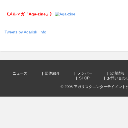
《メルマガ「Aga-zine」》
Tweets by Agarisk_Info
ニュース
団体紹介
メンバー
公演
SHOP
お問い
© 2005
アガリスクエンターテイメント公