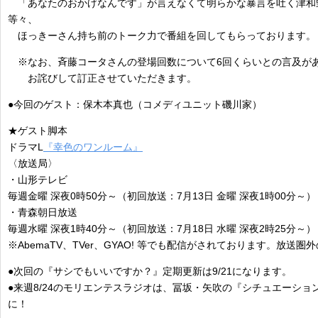
「あなたのおかげなんです」が言えなくて明らかな暴言を吐く津和
等々、
ほっきーさん持ち前のトーク力で番組を回してもらっております。
※なお、斉藤コータさんの登場回数について6回くらいとの言及があ
お詫びして訂正させていただきます。
●今回のゲスト：保木本真也（コメディユニット磯川家）
★ゲスト脚本
ドラマL
『幸色のワンルーム』
〈放送局〉
・山形テレビ
毎週金曜 深夜0時50分～（初回放送：7月13日 金曜 深夜1時00分～）
・青森朝日放送
毎週水曜 深夜1時40分～（初回放送：7月18日 水曜 深夜2時25分～）
※AbemaTV、TVer、GYAO! 等でも配信がされております。放送
●次回の『サシでもいいですか？』定期更新は9/21になります。
●来週8/24のモリエンテスラジオは、冨坂・矢吹の『シチュエーショ
に！