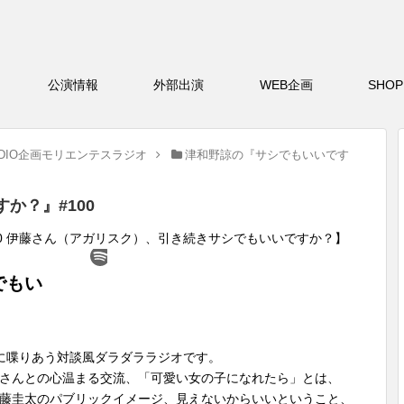
バー
公演情報
外部出演
WEB企画
S
DIO企画モリエンテスラジオ
津和野諒の『サシでもいいです
すか？』#100
0 伊藤さん（アガリスク）、引き続きサシでもいいですか？】
に喋りあう対談風ダラダララジオです。
さんとの心温まる交流、「可愛い女の子になれたら」とは、
藤圭太のパブリックイメージ、見えないからいいということ、