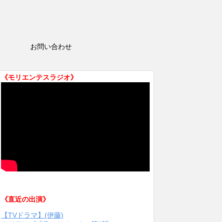
HOP
お問い合わせ
《モリエンテスラジオ》
《直近の出演》
【TVドラマ】(伊藤)