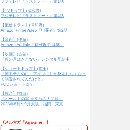
フジテレビ『ラストノート』第1話
【TVドラマ】(津和野)
フジテレビ『ラストノート』第4話
【配信ドラマ】(津和野)
AmazonPrimeVideo『犯罪者』第2話
【音声】(伊藤)
Amazon Audible『有田哲平 耳笑』
【映画】(古谷)
『僕の月はきたない』レンタル配信中
【ショートドラマ】(前田)
『俺モテんのに、アイツにしか反応しなくなっ
て溺愛されてんだけど』
FODショートにて
【舞台】(前田)
『オールトの雲 天文台の大問題』
2026年8月〜9月大阪・福岡・東京
《メルマガ「Aga-zine」》