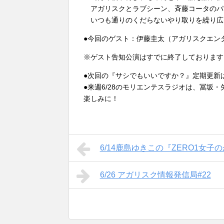
アガリスクとラブシーン、斉藤コータのパ
いつも通りのくだらないやり取りを繰り広
●今回のゲスト：伊藤圭太（アガリスクエン
※ゲスト告知公演はすでに終了しております
●次回の『サシでもいいですか？』定期更新は
●来週6/28のモリエンテスラジオは、冨坂
楽しみに！
6/14鹿島ゆきこの『ZERO1女子
6/26 アガリスク情報発信局#22