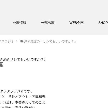
バー
公演情報
外部出演
WEB企画
S
テスラジオ
津和野諒の『サシでもいいですか？』
引き続きサシでもいいですか？】
風ダラダララジオです。
こと、意外とアウトドア津和野、
たよね話、本番終わってのこと、
の出演作に意外な繋がり、