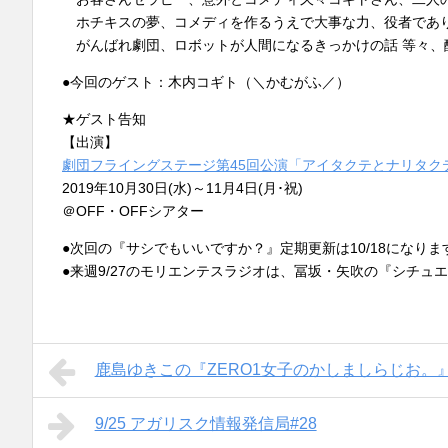
ホチキスの夢、コメディを作るうえで大事な力、役者であ
がんばれ劇団、ロボットが人間になるきっかけの話 等々、
●今回のゲスト：木内コギト（＼かむがふ／）
★ゲスト告知
【出演】
劇団フライングステージ第45回公演「アイタクテとナリタク
2019年10月30日(水)～11月4日(月･祝)
＠OFF・OFFシアター
●次回の『サシでもいいですか？』定期更新は10/18になりま
●来週9/27のモリエンテスラジオは、冨坂・矢吹の『シチュ
鹿島ゆきこの『ZERO1女子のかしましらじお。』
9/25 アガリスク情報発信局#28