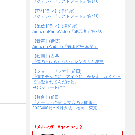
フジテレビ『ラストノート』第1話
【TVドラマ】(津和野)
フジテレビ『ラストノート』第4話
【配信ドラマ】(津和野)
AmazonPrimeVideo『犯罪者』第2話
【音声】(伊藤)
Amazon Audible『有田哲平 耳笑』
【映画】(古谷)
『僕の月はきたない』レンタル配信中
【ショートドラマ】(前田)
『俺モテんのに、アイツにしか反応しなくなっ
て溺愛されてんだけど』
FODショートにて
【舞台】(前田)
『オールトの雲 天文台の大問題』
2026年8月〜9月大阪・福岡・東京
《メルマガ「Aga-zine」》