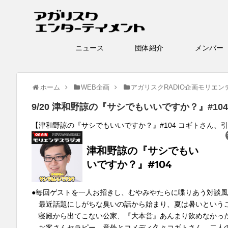
ニュース
団体紹介
メン
ホーム
WEB企画
アガリスクRADIO企画モリエン
9/20 津和野諒の『サシでもいいですか？』#104
【津和野諒の『サシでもいいですか？』#104 コギトさん、
●毎回ゲストを一人お招きし、むやみやたらに喋りあう対談
最近話題にしがちな臭いの話から始まり、夏は暑いという
寝殿から出てこない公家、『大本営』あんまり飲めなかっ
お客さんセラピー、意外とコメディ久々コギトさん、二人