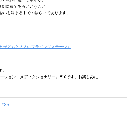
り劇団員であるということ、
酔いも深まる中での語らいであります。
テ 子どもと大人のフライングステージ」
す。
エーションコメディクショナリー』#16です。お楽しみに！
#35