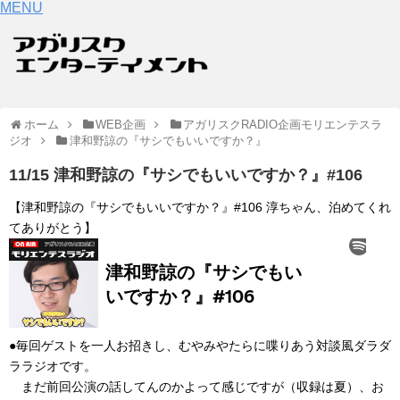
MENU
ホーム
WEB企画
アガリスクRADIO企画モリエンテスラ
ジオ
津和野諒の『サシでもいいですか？』
11/15 津和野諒の『サシでもいいですか？』#106
【津和野諒の『サシでもいいですか？』#106 淳ちゃん、泊めてくれ
てありがとう】
●毎回ゲストを一人お招きし、むやみやたらに喋りあう対談風ダラダ
ララジオです。
まだ前回公演の話してんのかよって感じですが（収録は夏）、お