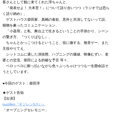
客さんとして観に来てくれた淳ちゃんと、
『発表せよ！ 大本営！』について語り合いつつ（ラジオでは恐ら
く語り納め）、
ゲストハウス柴田家、真嶋の食欲、意外と共演してないって話、
植物を象ったコミュニケーション、
「小器用」と私、舞台上で生きるということの手掛かり、シーン
の繋ぎ方、『つくりばなし』、
ちゃんとかっこつけるということ、役に徹する、無音ゲー、また
主役やりてえ、
シットコムに適した演技態、ハプニングの価値、映像むずい、老
婆との交流、柴田による的確な予言 等々、
ベロッベロに酔っ払いながら色々ぶっちゃけつつも一生懸命話そ
うとしています。
●今回のゲスト：柴田淳
★ゲスト告知
【出演】
guizillen『ギジレン5さい』
「オープニングセレモニー」