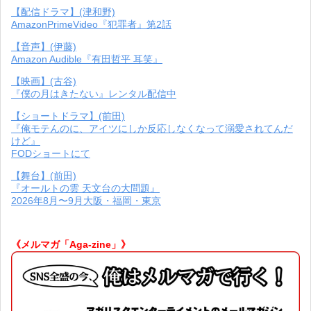
【配信ドラマ】(津和野)
AmazonPrimeVideo『犯罪者』第2話
【音声】(伊藤)
Amazon Audible『有田哲平 耳笑』
【映画】(古谷)
『僕の月はきたない』レンタル配信中
【ショートドラマ】(前田)
『俺モテんのに、アイツにしか反応しなくなって溺愛されてんだ
けど』
FODショートにて
【舞台】(前田)
『オールトの雲 天文台の大問題』
2026年8月〜9月大阪・福岡・東京
《メルマガ「Aga-zine」》