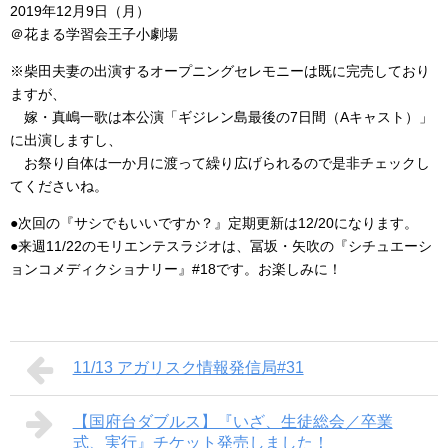
2019年12月9日（月）
＠花まる学習会王子小劇場
※柴田夫妻の出演するオープニングセレモニーは既に完売しており
ますが、
嫁・真嶋一歌は本公演「ギジレン島最後の7日間（Aキャスト）」
に出演しますし、
お祭り自体は一か月に渡って繰り広げられるので是非チェックし
てくださいね。
●次回の『サシでもいいですか？』定期更新は12/20になります。
●来週11/22のモリエンテスラジオは、冨坂・矢吹の『シチュエーシ
ョンコメディクショナリー』#18です。お楽しみに！
11/13 アガリスク情報発信局#31
【国府台ダブルス】『いざ、生徒総会／卒業
式、実行』チケット発売しました！