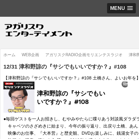
MENU
ホーム
WEB企画
アガリスクRADIO企画モリエンテスラジオ
津和
12/31 津和野諒の『サシでもいいですか？』#108
【津和野諒の『サシでもいいですか？』#108 土橋さん、よいお年を
●毎回ゲストを一人お招きし、むやみやたらに喋りあう対談風ダラダ
キャベツのさざめきに始まり、今年の振り返り、出戻り土橋、あん
映像のお仕事、『大本営』と歴史観、DVDお楽しみに、銭湯女子の