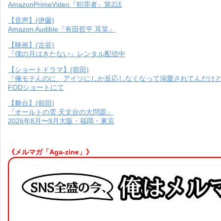
AmazonPrimeVideo『犯罪者』第2話
【音声】(伊藤)
Amazon Audible『有田哲平 耳笑』
【映画】(古谷)
『僕の月はきたない』レンタル配信中
【ショートドラマ】(前田)
『俺モテんのに、アイツにしか反応しなくなって溺愛されてんだけ
FODショートにて
【舞台】(前田)
『オールトの雲 天文台の大問題』
2026年8月〜9月大阪・福岡・東京
《メルマガ「Aga-zine」》