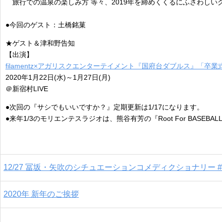
旅行での温泉の楽しみ方 等々、2019年を締めくくるにふさわしい
●今回のゲスト：土橋銘菓
★ゲスト＆津和野告知
【出演】
filamentz×アガリスクエンターテイメント『国府台ダブルス』「卒
2020年1月22日(水)～1月27日(月)
＠新宿村LIVE
●次回の『サシでもいいですか？』定期更新は1/17になります。
●来年1/3のモリエンテスラジオは、熊谷有芳の『Root For BASEBA
12/27 冨坂・矢吹のシチュエーションコメディクショナリー #
2020年 新年のご挨拶