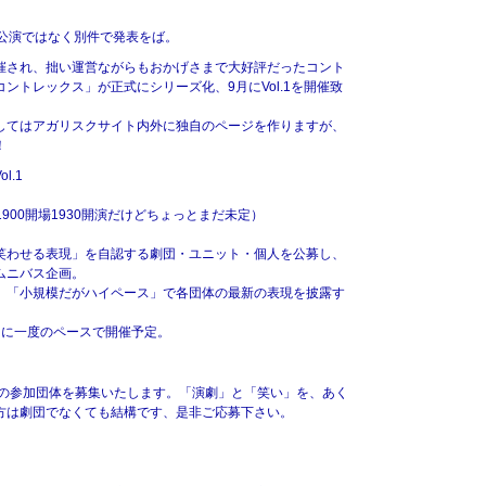
本公演ではなく別件で発表をば。
開催され、拙い運営ながらもおかげさまで大好評だったコント
ントレックス」が正式にシリーズ化、9月にVol.1を開催致
してはアガリスクサイト内外に独自のページを作りますが、
！
l.1
く1900開場1930開演だけどちょっとまだ未定）
笑わせる表現」を自認する劇団・ユニット・個人を公募し、
ムニバス企画。
」「小規模だがハイペース」で各団体の最新の表現を披露す
月に一度のペースで開催予定。
.1の参加団体を募集いたします。「演劇」と「笑い」を、あく
方は劇団でなくても結構です、是非ご応募下さい。