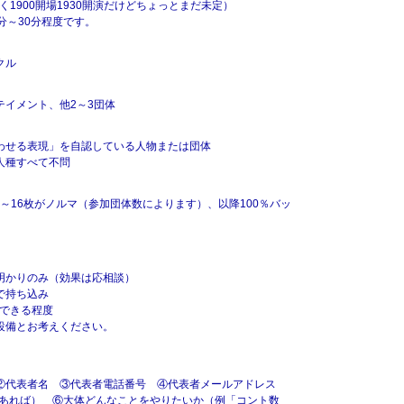
く1900開場1930開演だけどちょっとまだ未定）
分～30分程度です。
クル
】
イメント、他2～3団体
せる表現」を自認している人物または団体
人種すべて不問
2～16枚がノルマ（参加団体数によります）、以降100％バッ
かりのみ（効果は応相談）
で持ち込み
換できる程度
設備とお考えください。
②代表者名 ③代表者電話番号 ④代表者メールアドレス
L（あれば） ⑥大体どんなことをやりたいか（例「コント数