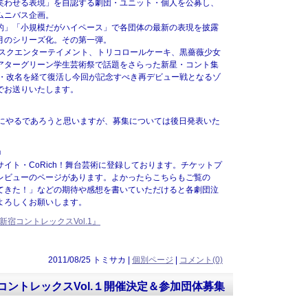
笑わせる表現」を自認する劇団・ユニット・個人を公募し、
ムニバス企画。
」「小規模だがハイペース」で各団体の最新の表現を披露
月のシリーズ化。その第一弾。
ガリスクエンターテイメント、トリコロールケーキ、黒薔薇少女
アターグリーン学生芸術祭で話題をさらった新星・コント集
止・改名を経て復活し今回が記念すべき再デビュー戦となるゾ
でお送りいたします。
にやるであろうと思いますが、募集については後日発表いた
■
イト・CoRich！舞台芸術に登録しております。チケットプ
レビューのページがあります。よかったらこちらもご覧の
てきた！」などの期待や感想を書いていただけると各劇団泣
よろしくお願いします。
『新宿コントレックスVol.1』
2011/08/25 トミサカ |
個別ページ
|
コメント(0)
ントレックスVol.１開催決定＆参加団体募集