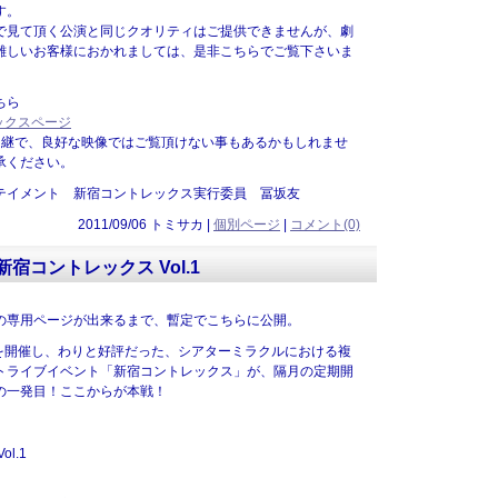
す。
見て頂く公演と同じクオリティはご提供できませんが、劇
難しいお客様におかれましては、是非こちらでご覧下さいま
ちら
レックスページ
中継で、良好な映像ではご覧頂けない事もあるかもしれませ
承ください。
テイメント 新宿コントレックス実行委員 冨坂友
2011/09/06 トミサカ |
個別ページ
|
コメント(0)
宿コントレックス Vol.1
の専用ページが出来るまで、暫定でこちらに公開。
.0を開催し、わりと好評だった、シアターミラクルにおける複
トライブイベント「新宿コントレックス」が、隔月の定期開
の一発目！ここからが本戦！
l.1