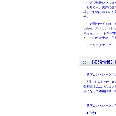
生中継で放送いたしま
もちろん、実際に生で
場までお越し頂くのが
せ。
中継用のサイトはこ
Ustream新宿コント
※定点カメラ1台での
ん。その点は予めご了
アガリスクエンター
【公演情報】新
新宿コントレックス
7月にお試しのVol
数劇団オムニバスコン
催になって本格始動！
新宿コントレックス Vo
■日時■