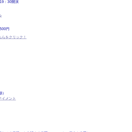
19：30開演
ル
500円
ちらをクリック！
）
順）
テイメント