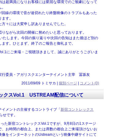
内は超満員になりお客様には窮屈な環境でのご観劇になって
ん。
信が回線の環境で音が途切れたり終盤映像のトラブルもあった
ります。
た方々には大変申し訳ありませんでした。
図りながら次回の開催に努めたいと思っております。
に開催いたします。今回の振り返りや次回の告知はまた後ほど別の
します。ひとまず、終了のご報告と御礼まで。
ol.1にご来場・ご視聴頂きまして、誠にありがとうございま
実行委員・アガリスクエンターテイメント主宰 冨坂友
2011/09/09 トミサカ |
個別ページ
|
コメント(0)
クスVol.1 USTREAM配信について
テイメントの主催するコントライブ「
新宿コントレックス
らせです。
せまった新宿コントレックスVol.1ですが、9月8日の1ステージ
で、お時間の都合上、または席数の都合上ご来場頂けないお
像をインターネットのUstreamという映像中継サイトにて