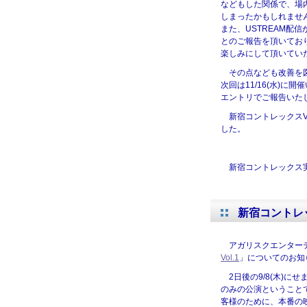
などもした関係で、場
しまったかもしれませ
また、USTREAM配
とのご報告を頂いてお
楽しみにして頂いてい
その点なども改善を
次回は11/16(水)
エントリでご報告いた
新宿コントレックスV
した。
新宿コントレックス
新宿コントレッ
アガリスクエンター
Vol.1
」についてのお知
2日後の9/8(木)に
のみの公演ということ
客様のために、本番の映