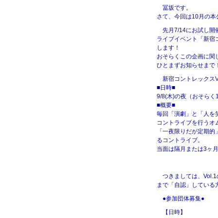
冨坂です。
さて、今回は10月の
先月7/14にお試し
ライブイベント「新宿コ
します！
おそらくこの企画に関
ひとまずお知らせまで
新宿コントレックスVo
■日時■
9/8(木)の夜（おそら
■概要■
毎回「演劇」と「人を
コントライブを行うオ
「一夜限りだが定期的
るコントライブ。
当面は隔月または3ヶ
つきましては、Vol
まで「自認」している
●参加団体募集●
【日時】