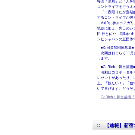
毎回「演劇」と「人を
コントライブを行うオ
「一夜限りだが定期的
するコントライブが隔
Vol.0に参加のア
地獄に加え、先日のシ
団 神と仏や、活動休
ンビジャパンの五団体
■次回参加団体募集■
次回はおそらく11月
します。
■CoRich！舞台芸術
演劇口コミポータルサ
レゼントがあったり、
上、「観たい！」「観
いて喜びます。どうぞ
CoRich！舞台芸術
【速報】新宿コ