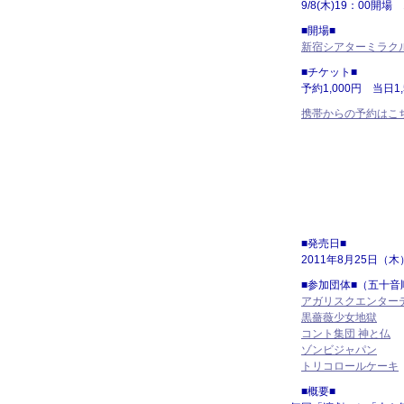
9/8(木)19：00開場 
■開場■
新宿シアターミラク
■チケット■
予約1,000円 当日1,
携帯からの予約はこ
■発売日■
2011年8月25日（木
■参加団体■（五十音
アガリスクエンター
黒薔薇少女地獄
コント集団 神と仏
ゾンビジャパン
トリコロールケーキ
■概要■