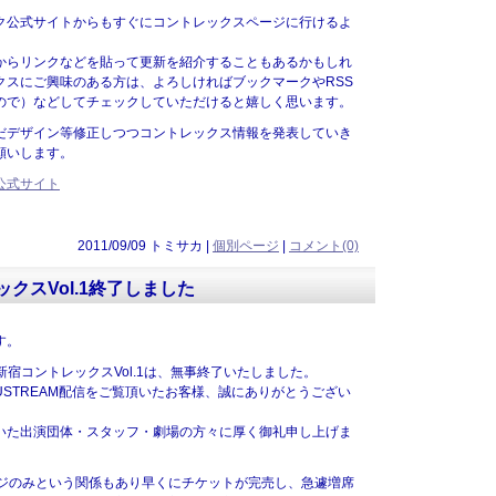
ク公式サイトからもすぐにコントレックスページに行けるよ
。
からリンクなどを貼って更新を紹介することもあるかもしれ
クスにご興味のある方は、よろしければブックマークやRSS
ので）などしてチェックしていただけると嬉しく思います。
だデザイン等修正しつつコントレックス情報を発表していき
願いします。
公式サイト
2011/09/09 トミサカ |
個別ページ
|
コメント(0)
クスVol.1終了しました
す。
た新宿コントレックスVol.1は、無事終了いたしました。
STREAM配信をご覧頂いたお客様、誠にありがとうござい
いた出演団体・スタッフ・劇場の方々に厚く御礼申し上げま
ージのみという関係もあり早くにチケットが完売し、急遽増席