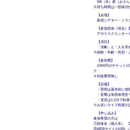
9/8（木）夜（おそら
※持ち時間は一団体20
【会場】
新宿シアター・ミラ
【参加団体（現在）
アガリスクエンターテ
【演目】
「演劇」と「人を笑わ
※経験・年齢・性別・
【参加費】
1000円のチケット1
ク
※別途費用無し
【設備】
・照明は基本的に地明
・音響は各団体用意
・道具は1,2分で転
※お笑いライブ程度の
【申し込み】
参加希望の方は
①団体名（個人名） 
⑤WEBサイトのUR