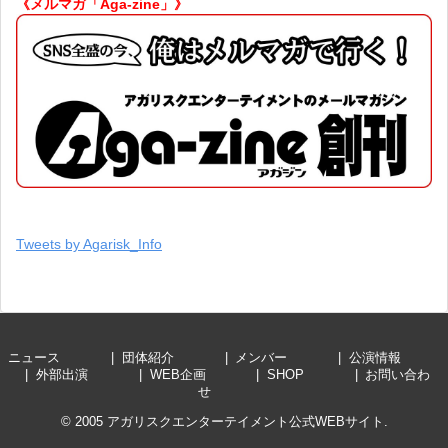
《メルマガ「Aga-zine」》
Tweets by Agarisk_Info
ニュース
団体紹介
メンバー
公演情報
外部出演
WEB企画
SHOP
お問い合わ
せ
© 2005
アガリスクエンターテイメント公式WEBサイト
.