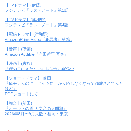
【TVドラマ】(伊藤)
フジテレビ『ラストノート』第1話
【TVドラマ】(津和野)
フジテレビ『ラストノート』第4話
【配信ドラマ】(津和野)
AmazonPrimeVideo『犯罪者』第2話
【音声】(伊藤)
Amazon Audible『有田哲平 耳笑』
【映画】(古谷)
『僕の月はきたない』レンタル配信中
【ショートドラマ】(前田)
『俺モテんのに、アイツにしか反応しなくなって溺愛されてんだ
けど』
FODショートにて
【舞台】(前田)
『オールトの雲 天文台の大問題』
2026年8月〜9月大阪・福岡・東京