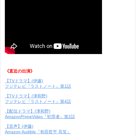
《直近の出演》
【TVドラマ】(伊藤)
フジテレビ『ラストノート』第1話
【TVドラマ】(津和野)
フジテレビ『ラストノート』第4話
【配信ドラマ】(津和野)
AmazonPrimeVideo『犯罪者』第2話
【音声】(伊藤)
Amazon Audible『有田哲平 耳笑』