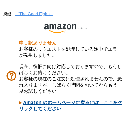
淺越：
『The Good Fight』