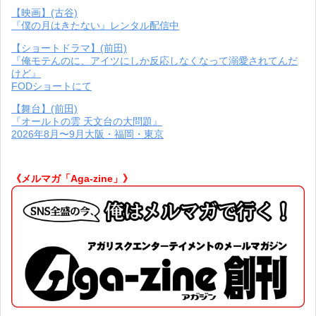
【映画】(古谷)
『僕の月はきたない』レンタル配信中
【ショートドラマ】(前田)
『俺モテんのに、アイツにしか反応しなくなって溺愛されてんだ
けど』
FODショートにて
【舞台】(前田)
『オールトの雲 天文台の大問題』
2026年8月〜9月大阪・福岡・東京
《メルマガ「Aga-zine」》