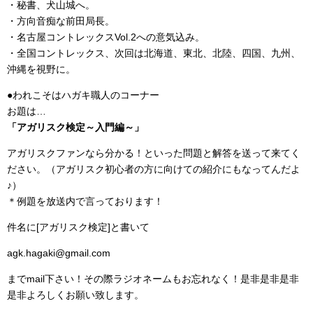
・秘書、犬山城へ。
・方向音痴な前田局長。
・名古屋コントレックスVol.2への意気込み。
・全国コントレックス、次回は北海道、東北、北陸、四国、九州、
沖縄を視野に。
●われこそはハガキ職人のコーナー
お題は…
「アガリスク検定～入門編～」
アガリスクファンなら分かる！といった問題と解答を送って来てく
ださい。（アガリスク初心者の方に向けての紹介にもなってんだよ
♪）
＊例題を放送内で言っております！
件名に[アガリスク検定]と書いて
agk.hagaki@gmail.com
までmail下さい！その際ラジオネームもお忘れなく！是非是非是非
是非よろしくお願い致します。