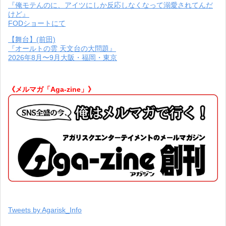
『俺モテんのに、アイツにしか反応しなくなって溺愛されてんだ
けど』
FODショートにて
【舞台】(前田)
『オールトの雲 天文台の大問題』
2026年8月〜9月大阪・福岡・東京
《メルマガ「Aga-zine」》
Tweets by Agarisk_Info