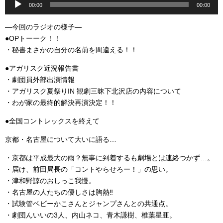
00:00
00:00
声
プ
―今回のラジオの様子―
レ
●OPトーーク！！
ー
・秘書まさかの自分の名前を間違える！！
ヤ
ー
●アガリスク近況報告書
・劇団員外部出演情報
・アガリスク夏祭りIN 観劇三昧下北沢店の内容について
・わが家の最終的解決再演決定！！
●全国コントレックスを終えて
京都・名古屋について大いに語る…
・京都は平成最大の雨？無事に到着するも劇場とは連絡つかず…。
・届け、前田局長の「コントやらせろー！」の思い。
・津和野諒のおしっこ我慢。
・名古屋の人たちの優しさは胸熱‼
・試験管ベビーかこさんとジャンプさんとの共通点。
・劇団んいいの3人、内山ネコ、青木謙樹、椎葉星亜。