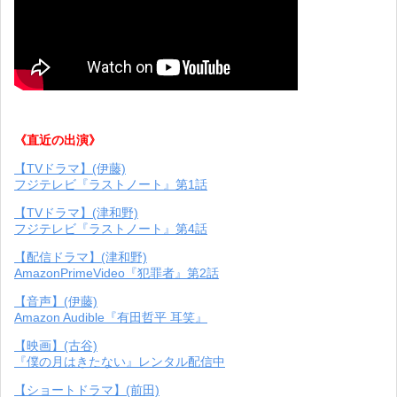
《直近の出演》
【TVドラマ】(伊藤)
フジテレビ『ラストノート』第1話
【TVドラマ】(津和野)
フジテレビ『ラストノート』第4話
【配信ドラマ】(津和野)
AmazonPrimeVideo『犯罪者』第2話
【音声】(伊藤)
Amazon Audible『有田哲平 耳笑』
【映画】(古谷)
『僕の月はきたない』レンタル配信中
【ショートドラマ】(前田)