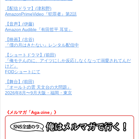
【配信ドラマ】(津和野)
AmazonPrimeVideo『犯罪者』第2話
【音声】(伊藤)
Amazon Audible『有田哲平 耳笑』
【映画】(古谷)
『僕の月はきたない』レンタル配信中
【ショートドラマ】(前田)
『俺モテんのに、アイツにしか反応しなくなって溺愛されてんだ
けど』
FODショートにて
【舞台】(前田)
『オールトの雲 天文台の大問題』
2026年8月〜9月大阪・福岡・東京
《メルマガ「Aga-zine」》