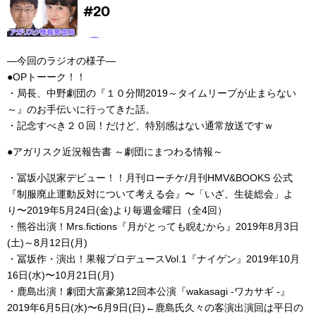
―今回のラジオの様子―
●OPトーーク！！
・局長、中野劇団の『１０分間2019～タイムリープが止まらない
～』のお手伝いに行ってきた話。
・記念すべき２０回！だけど、特別感はない通常放送ですｗ
●アガリスク近況報告書 ～劇団にまつわる情報～
・冨坂小説家デビュー！！月刊ローチケ/月刊HMV&BOOKS 公式
『制服廃止運動反対について考える会』〜「いざ、生徒総会」よ
り〜2019年5月24日(金)より毎週金曜日（全4回）
・熊谷出演！Mrs.fictions『月がとっても睨むから』2019年8月3日
(土)～8月12日(月)
・冨坂作・演出！果報プロデュースVol.1『ナイゲン』2019年10月
16日(水)〜10月21日(月)
・鹿島出演！劇団大富豪第12回本公演『wakasagi -ワカサギ -』
2019年6月5日(水)〜6月9日(日)←鹿島氏久々の客演出演回は平日の