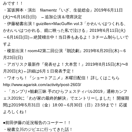
みです！！
・冨坂脚本・演出 filamentz『いざ、生徒総会』2019年6月11日
(火)〜6月16日(日) ←追加公演＆増席決定
・伊藤秘書出演！guizillen×MacGuffin vol.3「かわいいはつくれる、
かわいいはつかれる、鏡に映った私で泣ける」2019年6月11日(火)
～6月16日(日)←絶賛稽古中！当日券もあるよ！３チーム制らしいで
すよ
・榎並出演！room42第二回公演『朗読劇』2019年6月20日(木)～6
月23日(日)
・アガリスク最新作『発表せよ！大本営！』2019年8月15日(木)〜8
月20日(火)←詳細は6月１日発表予定！
・ワオっち！『ショートアニメ』木曜日配信！ 詳しくはこちら
http://www.agarisk.com/activity/post-2603/
・「カンプリ×観劇三昧 手のひらフェスティバル2019」通称カンフ
ェス2019に「わが家の最終的解決」でエントリーしました！ 開催期
間は2019年5月31日（金）18:00～6月30日（日）23:59まで！ 応援
よろしくね！
●前田伊藤の近況報告のコーナー！！
・秘書立川のジビエに行ってきた話！