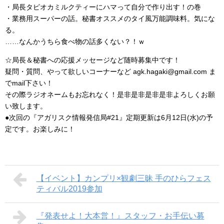
・局長タピオカミルクティーにハマって自分で作り出す！の巻
・業務用スーパーの話。秘書オススメのタイ風万能調味料。気にな
る。
……なんかうちら食べ物の話多くない？！ｗ
☆局長＆秘書への応援メッセージなど随時募集中です！
疑問・質問、やって欲しいコーナーなど agk.hagaki@gmail.com ま
でmail下さい！
その際ラジオネームもお忘れなく！是非是非是非是非よろしくお願
い致します。
●次回の『アガリスク情報発信局#21』定期更新は6月12日(水)の予
定です。お楽しみに！
【イベント】カンプリ×観劇三昧 手のひらフェス
ティバル2019参加
『発表せよ！大本営！』スタッフ・お手伝い募