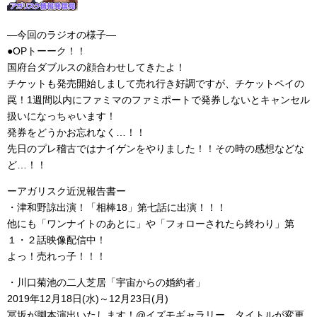
―今回のラジオの様子―
●OPトーーク！！
国府台ダブルスの顔合わせしてきたよ！
チケットも発売開始しまして売れ行き好調ですが、チケットペイの
罠！1週間以内にファミマのファミポートで発券しないとキャンセル
扱いになっちゃいます！
発券をどうかお忘れなく…！！
先日のプレ稽古ではナイゲンをやりました！！その時の感想などな
ど…！！
ーアガリスク近況報告書ー
・津和野諒出演！「相棒18」第七話に出演！！！
他にも「ワンナイトのあとに」や「フォローされたら終わり」第
１・２話映像配信中！
よっ！売れっ子！！！
・川口菊池の二人芝居「宇宙からの婚約者」
2019年12月18日(水)～12月23日(月)
冨坂が脚本演出いたします！@イズモギャラリー タイトルが変更