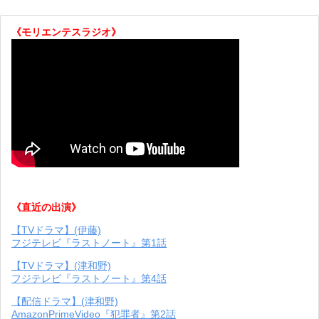
《モリエンテスラジオ》
《直近の出演》
【TVドラマ】(伊藤)
フジテレビ『ラストノート』第1話
【TVドラマ】(津和野)
フジテレビ『ラストノート』第4話
【配信ドラマ】(津和野)
AmazonPrimeVideo『犯罪者』第2話