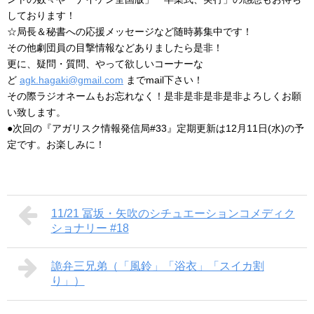
しております！
☆局長＆秘書への応援メッセージなど随時募集中です！
その他劇団員の目撃情報などありましたら是非！
更に、疑問・質問、やって欲しいコーナーな
ど
agk.hagaki@gmail.com
までmail下さい！
その際ラジオネームもお忘れなく！是非是非是非是非よろしくお願
い致します。
●次回の『アガリスク情報発信局#33』定期更新は12月11日(水)の予
定です。お楽しみに！
11/21 冨坂・矢吹のシチュエーションコメディク
ショナリー #18
詭弁三兄弟（「風鈴」「浴衣」「スイカ割
り」）