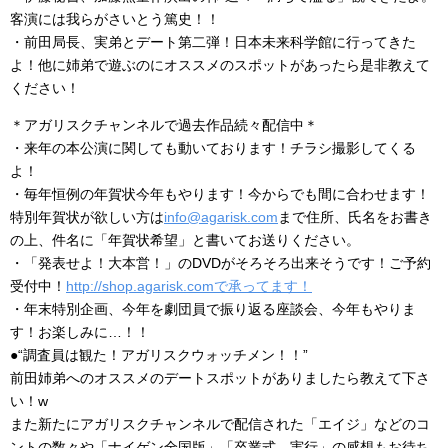
客演には我らがさいとう篤史！！
・前田局長、実弟とデート第二弾！日本未来科学館に行ってきた
よ！他に姉弟で遊ぶのにオススメのスポットがあったら是非教えて
ください！
＊アガリスクチャンネルで過去作品続々配信中＊
・来年の本公演に関しても動いております！チラシ撮影してくる
よ！
・毎年恒例の年賀状今年もやります！今からでも間に合わせます！
特別年賀状が欲しい方は
info@agarisk.com
まで住所、氏名をお書き
の上、件名に「年賀状希望」と書いてお送りください。
・「発表せよ！大本営！」のDVDがそろそろ出来そうです！ご予約
受付中！
http://shop.agarisk.comで承ってます！
・年末特別企画、今年を劇団員で振り返る座談会、今年もやりま
す！お楽しみに…！！
●“調査員は観た！アガリスクウォッチメン！！”
前田姉弟へのオススメのデートスポットがありましたら教えて下さ
い！w
また新たにアガリスクチャンネルで配信された「エイジ」などのコ
ントの数々や「ナイゲン全国版」「卒業式、実行」の感想もお待ち