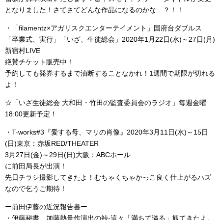
となりました！さてさてどんな作品になるのかな…？！！
・「filamentz×アガリスクエンターテイメント」国府台ダブルス
「卒業式、実行」「いざ、生徒総会」2020年1月22日(水)～27日(月)
新宿村LIVE
絶賛チケット販売中！
予約しても発券するまで油断することなかれ！1週間で期限が切れる
よ！
☆「いざ生徒総会 大和田・竹田の監査委員会のラジオ」毎週金曜
18:00更新予定！
・T-works#3『愛する母、マリの肖像』2020年3月11日(水)～15日
(日)東京：赤坂RED/THEATER
3月27日(金)～29日(日)大阪：ABCホール
に前田局長が出演！
先日チラシ撮影してきたよ！むちゃくちゃかっこ良く仕上がるハズ
なので乞うご期待！
ー前田伊藤の近況報告書ー
・伊藤秘書、加藤熱量作演出の裃-這々「満ちて溢る」観てきたよ。