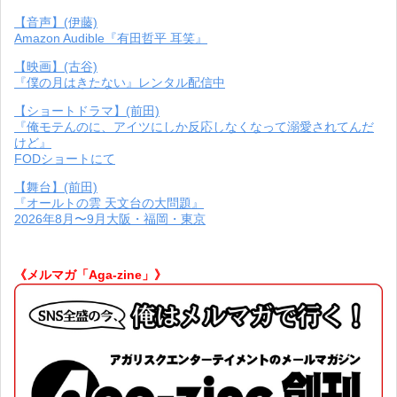
【音声】(伊藤)
Amazon Audible『有田哲平 耳笑』
【映画】(古谷)
『僕の月はきたない』レンタル配信中
【ショートドラマ】(前田)
『俺モテんのに、アイツにしか反応しなくなって溺愛されてんだ
けど』
FODショートにて
【舞台】(前田)
『オールトの雲 天文台の大問題』
2026年8月〜9月大阪・福岡・東京
《メルマガ「Aga-zine」》