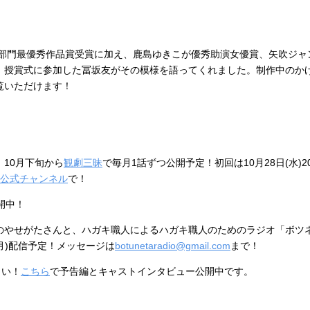
部門最優秀作品賞受賞に加え、鹿島ゆきこが優秀助演女優賞、矢吹ジャ
！授賞式に参加した冨坂友がその模様を語ってくれました。制作中のか
覧いただけます！
！
10月下旬から
観劇三昧
で毎月1話ずつ公開予定！初回は10月28日(水)2
スク公式チャンネル
で！
開中！
のやせがたさんと、ハガキ職人によるハガキ職人のためのラジオ「ボツ
(月)配信予定！メッセージは
botunetaradio@gmail.com
まで！
さい！
こちら
で予告編とキャストインタビュー公開中です。