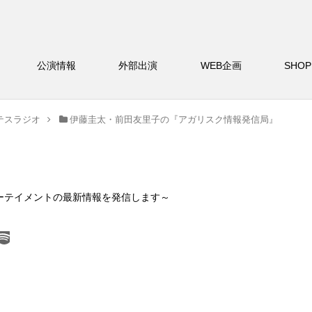
バー
公演情報
外部出演
WEB企画
S
テスラジオ
伊藤圭太・前田友里子の『アガリスク情報発信局』
ーテイメントの最新情報を発信します～