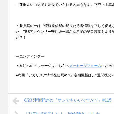
―前田よいつまでも局長でいられると思うなよ。下克上！真
・勝負其の一は『情報発信局の局長たる者情報を正しく伝え
た、TBSアナウンサー安住紳一郎さん考案の早口言葉をより
だ？！
―エンディング―
・番組へのメッセージはこちらの
メッセージフォーム
にお送
●次回『アガリスク情報発信局#51』定期更新は、2週間後の20
8/23 津和野諒の『サシでもいいですか？』#115
「140秒で支度しな！」配信開始しました。