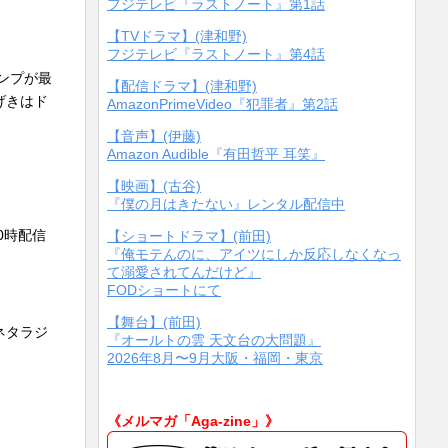
フジテレビ『ラストノート』第1話
【TVドラマ】(津和野)
フジテレビ『ラストノート』第4話
ンプが最
【配信ドラマ】(津和野)
げきはド
AmazonPrimeVideo『犯罪者』第2話
【音声】(伊藤)
Amazon Audible『有田哲平 耳笑』
【映画】(古谷)
『僕の月はきたない』レンタル配信中
0時配信
【ショートドラマ】(前田)
『俺モテんのに、アイツにしか反応しなくなっ
て溺愛されてんだけど』
FODショートにて
【舞台】(前田)
ネタラジ
『オールトの雲 天文台の大問題』
2026年8月〜9月大阪・福岡・東京
《メルマガ「Aga-zine」》