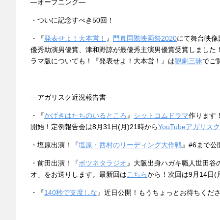
―オープニング―
・ついに記念すべき50回！
・『
発表せよ！大本営！
』
門真国際映画祭2020
にて舞台映像
優秀助演男優賞、津和野諒が最優秀主演男優賞受賞しました
ラマ版についても！『発表せよ！大本営！』は
観劇三昧
でご
―アガリスク近況報告書―
・『
かげきはたちのいるところ
』
シットコムドラマ
作ります
開始！定例報告会は8月31日(月)21時から
YouTubeアガリ
・塩原出演！『
塩原・西村のリーディング大作戦
』#6まで公
・前田出演！『
ボツネタラジオ
』大阪出身ハガキ職人世田谷
オ」をお送りします。最新回は
こちら
から！次回は9月14日
・『
140秒で支度しな
』近日公開！もうちょっとお待ちくだ