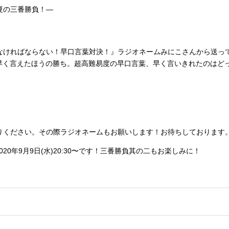
夏の三番勝負！―
なければならない！早口言葉対決！』ラジオネームみにこさんから送っ
早く言えたほうの勝ち。超高難易度の早口言葉、早く言いきれたのはど
りください。その際ラジオネームもお願いします！お待ちしております
20年9月9日(水)20:30〜です！三番勝負其の二もお楽しみに！