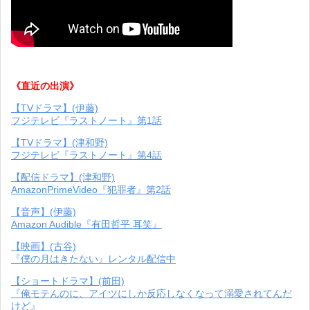
《直近の出演》
【TVドラマ】(伊藤)
フジテレビ『ラストノート』第1話
【TVドラマ】(津和野)
フジテレビ『ラストノート』第4話
【配信ドラマ】(津和野)
AmazonPrimeVideo『犯罪者』第2話
【音声】(伊藤)
Amazon Audible『有田哲平 耳笑』
【映画】(古谷)
『僕の月はきたない』レンタル配信中
【ショートドラマ】(前田)
『俺モテんのに、アイツにしか反応しなくなって溺愛されてんだ
けど』