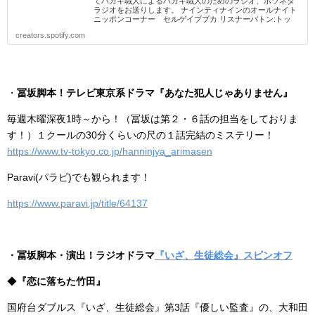
てハガキ職人によるハガキ職人のためのラジオ、ボツネタ
ラジオをお送りします。 ナインティナインのオールナイト
ニッポンコーナー セルゲイブブカ リスナーバトン:トッ
テ...
creators.spotify.com
・
冨坂脚本！テレビ東京系ドラマ『あなた犯人じゃありません』
毎週木曜深夜1時～から！（冨坂は第２・６話の担当をしておりま
す！）１クールの30分くらいの尺の１話完結のミステリー！
https://www.tv-tokyo.co.jp/hanninjya_arimasen
Paravi(パラビ)でも観られます！
https://www.paravi.jp/title/64137
・冨坂脚本・演出！ラジオドラマ
『いざ、生徒総会』スピンオフ
◆
『恋に落ちた竹田』
国府台ダブルス『いざ、生徒総会』第3話『優しい監査』の、大和田