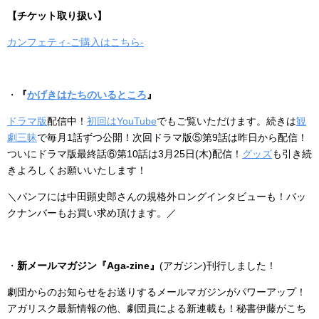
【チケット取り扱い】
カンフェティ-ご購入はこちら-
・
『
かげきはたちのいるところ
』
ドラマ版
配信中！
初回はYouTube
でもご覧いただけます。続きは
観
劇三昧
で毎月1話ずつ公開！次回ドラマ版⑤第9話は昨日から配信！
ついにドラマ版最終話⑥第10話は3月25日(木)配信！
グッズ
も引き続
きよろしくお願いいたします！
＼パンフに
は中田顕史郎さんの規格外ロングインタビューも！バッ
クナンバーもお買い求め頂けます。／
・
新メールマガジン『Aga-zine』
(アガジン)刊行しました！
劇団からのお知らせをお送りするメールマガジンがパワーアップ！
アガリスク最新情報の他、劇団員による新連載も！秘書伊藤がこち