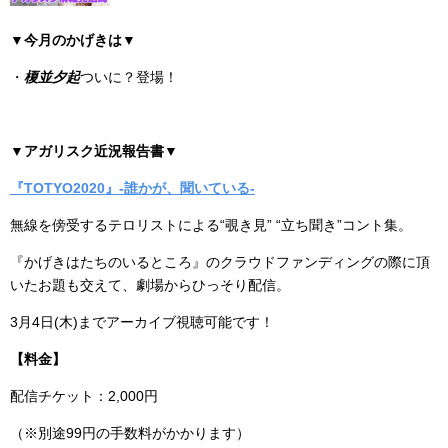
▼
今月のかげきは▼
・
榎並夕起
ついに？登場！
▼アガリスク近況報告書▼
『TOTYO2020
』‐
誰かが、聞いている‐
無線を傍受するテロリストによる“覗き見” “立ち聞き”コント集。
『かげきはたちのいるところ』のクラウドファンディングの際に頂
いたお題も交えて、劇場からひっそり配信。
3月4日(木)までアーカイブ視聴可能です！
【料金】
配信チケット：2,000円
（※別途99円の手数料がかかります）