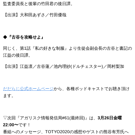
監査委員長と後輩の竹田君の後日譚。
【出演】大和田あずさ／竹田優哉
◆
『古谷を攻略せよ』
同じく、第1話『私の好きな制服』より生徒会副会長の古谷と書記の
江益の後日譚。
【出演】江益凛／古谷蓮／池内理紗(ドルチェスター)／岡村梨加
だだらじ公式ホームページ
から、各種ポッドキャストでお聴き頂け
ます。
▽次回『アガリスク情報発信局#61(最終回)』は、
3月26日金曜
22:00〜
です！
番組へのメッセージ、TOTYO2020の感想やゲストの熊谷有芳氏へ