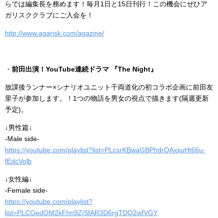
らでは編集長を務めます！毎月1日と15日刊行！この機会にぜひア
ガリスククラブにご入会を！
http://www.agarisk.com/agazine/
・
前田出演！YouTube連続ドラマ 『The Night』
放課後ランナー×シナリオユニット千両道化の初コラボ企画に前田友
里子が参加します。！1つの物語を男女の視点で描きます(隔週更新
予定)。
↓男性篇↓
-Male side-
https://youtube.com/playlist?list=PLcsrKBwaGBPhdrQAxxuHt66u-
fEdcVolb
↓女性編↓
-Female side-
https://youtube.com/playlist?
list=PLCGedOM2kFhn9ZjSfAR3D6rgTDQ2wfVGY