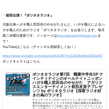
・
前田出演！『ボツネタラジオ』
大阪出身ハガキ職人世田谷のやせがたさんと、ハガキ職人によるハ
ガキ職人のためのラジオ「ボツネタラジオ」をお送りします。毎月
第二水曜日更新です。メッセージは
botunetaradio@gmail.com
ま
で！
YouTubeはこちら（チャンネル登録宜しくね！）
https://www.youtube.com/channel/UCW07nsCIdgBe9lgdIJ0GpdQ
ポッドキャストはこちら
ボツネタラジオ第7回 職業中学生SP ナ
インティナインのオールナイトニッポン
ハガキ職人世田谷のやせがた アガリク
スエンターテイメント前田友里子プレゼ
ンツ by ボツネタラジオ【深夜ラジオ好
きの為のラジオ】
ナインティナインのオールナイトニッポンのハガキ職人、
世田谷のやせがたとラジオ大好き大阪出身舞台女優前田友
里子の同世代かつご近所に住む2人がパーソナリティとなっ