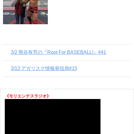
3/2 熊谷有芳の『Root For BASEBALL!』#41
3/13 アガリスク情報発信局#15
《モリエンテスラジオ》