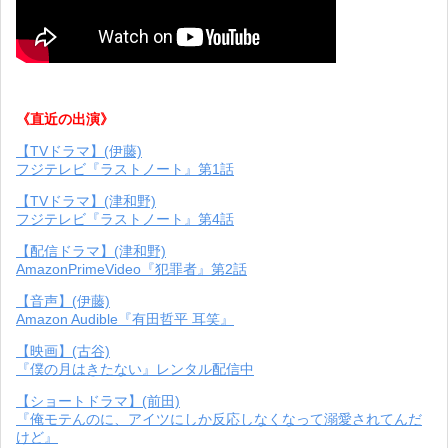
《直近の出演》
【TVドラマ】(伊藤)
フジテレビ『ラストノート』第1話
【TVドラマ】(津和野)
フジテレビ『ラストノート』第4話
【配信ドラマ】(津和野)
AmazonPrimeVideo『犯罪者』第2話
【音声】(伊藤)
Amazon Audible『有田哲平 耳笑』
【映画】(古谷)
『僕の月はきたない』レンタル配信中
【ショートドラマ】(前田)
『俺モテんのに、アイツにしか反応しなくなって溺愛されてんだ
けど』