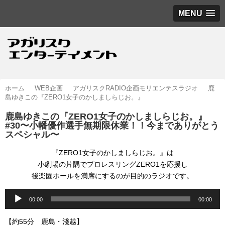
MENU
ホーム
WEB企画
アガリスクRADIO企画モリエンテスラジオ
鹿
島ゆきこの『ZERO1女子のかしましらじお。』
鹿島ゆきこの『ZERO1女子のかしましらじお。』
#30〜小幡優作選手無期限休業！！今までありがとう
スペシャル〜
『ZERO1女子のかしましらじお。』は
小劇場の片隅でプロレスリングZERO1を応援し
後楽園ホールを満席にするのが目的のラジオです。
音
00:00
00:00
声
プ
【約55分 鹿島・淺越】