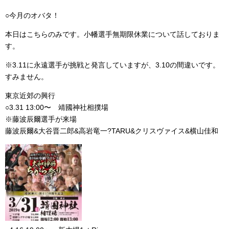
レ
ー
○今月のオバタ！
ヤ
本日はこちらのみです。小幡選手無期限休業について話しておりま
ー
す。
※3.11に永遠選手が挑戦と発言していますが、3.10の間違いです。
すみません。
東京近郊の興行
○3.31 13:00〜 靖國神社相撲場
※藤波辰爾選手が来場
藤波辰爾&大谷晋二郎&高岩竜一?TARU&クリスヴァイス&横山佳和