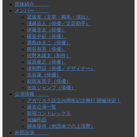
団体紹介
メンバー
冨坂友（主宰・脚本・演出）
淺越岳人（俳優／文芸助手）
伊藤圭太（俳優）
榎並夕起（俳優）
鹿島ゆきこ（俳優）
熊谷有芳（俳優）
佐野木雄太（制作）
塩原俊之（俳優）
津和野諒（俳優／デザイナー）
古谷蓮（俳優）
前田友里子（俳優）
矢吹ジャンプ（俳優）
公演情報
アガリスク設立20周年記念興行 開催決定！
過去公演一覧
新宿コントレックス
短編作品
脚本提供（他団体での上演歴）
外部出演