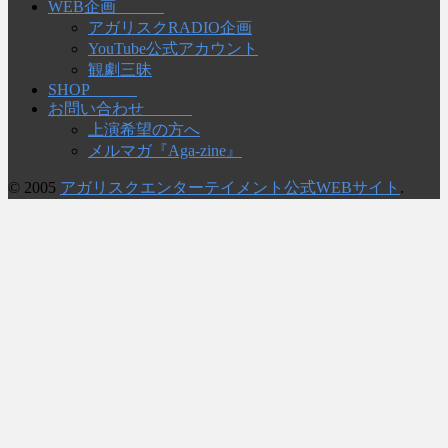
WEB企画
アガリスクRADIO企画
YouTube公式アカウント
観劇三昧
SHOP
お問い合わせ
上演希望の方へ
メルマガ『Aga-zine』
© 2005
アガリスクエンターテイメント公式WEBサイト
.