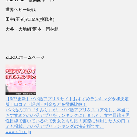
世界ヘビー級戦
田中(王者)?CIMA(挑戦者)
大谷・大地組?関本・岡林組
ZERO1ホームページ
【6/23更新】パパ活アプリ＆サイトおすすめランキング令和決定
版！口コミ・評判・料金などを徹底比較！
パパ活のプロ『えみり』が、パパ活アプリをスコア化し、本当に
おすすめのパパ活アプリをランキングにしました。女性目線＋男
性目線で書いているので男女とも対応！実際に利用した人の口コ
ミも掲載。パパ活アプリランキングの決定版です。
www.z-1.co.jp