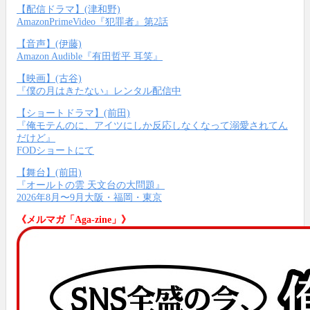
【配信ドラマ】(津和野)
AmazonPrimeVideo『犯罪者』第2話
【音声】(伊藤)
Amazon Audible『有田哲平 耳笑』
【映画】(古谷)
『僕の月はきたない』レンタル配信中
【ショートドラマ】(前田)
『俺モテんのに、アイツにしか反応しなくなって溺愛されてん
だけど』
FODショートにて
【舞台】(前田)
『オールトの雲 天文台の大問題』
2026年8月〜9月大阪・福岡・東京
《メルマガ「Aga-zine」》