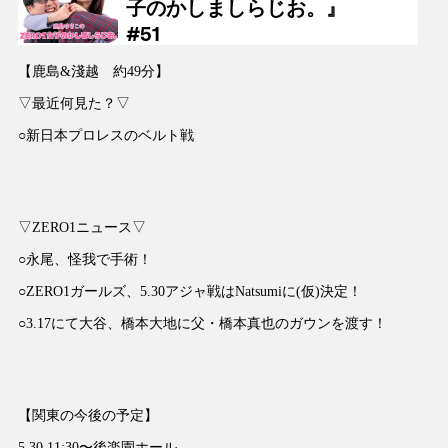
【鹿島&淺越 約49分】
▽最近何見た？▽
○新日本プロレスのベルト戦
▽ZERO1ニュース▽
○永尾、怪我で手術！
○ZERO1ガールズ、5.30アジャ戦はNatsumiに(仮)決定！
○3.17にて大谷、橋本大地に父・橋本真也のガウンを渡す！
【関東の今後の予定】
5.30 11:30〜後楽園ホール