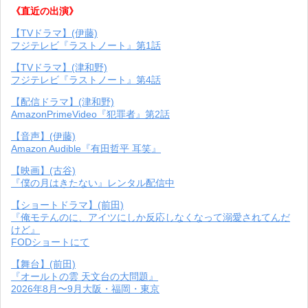
《直近の出演》
【TVドラマ】(伊藤)
フジテレビ『ラストノート』第1話
【TVドラマ】(津和野)
フジテレビ『ラストノート』第4話
【配信ドラマ】(津和野)
AmazonPrimeVideo『犯罪者』第2話
【音声】(伊藤)
Amazon Audible『有田哲平 耳笑』
【映画】(古谷)
『僕の月はきたない』レンタル配信中
【ショートドラマ】(前田)
『俺モテんのに、アイツにしか反応しなくなって溺愛されてんだ
けど』
FODショートにて
【舞台】(前田)
『オールトの雲 天文台の大問題』
2026年8月〜9月大阪・福岡・東京