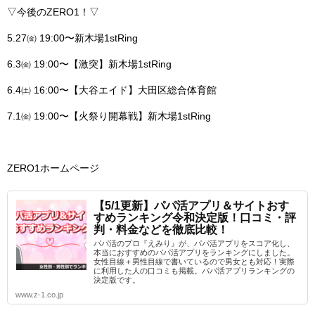
▽今後のZERO1！▽
5.27㈮ 19:00〜新木場1stRing
6.3㈮ 19:00〜【激突】新木場1stRing
6.4㈯ 16:00〜【大谷エイド】大田区総合体育館
7.1㈮ 19:00〜【火祭り開幕戦】新木場1stRing
ZERO1ホームページ
【5/1更新】パパ活アプリ＆サイトおす
すめランキング令和決定版！口コミ・評
判・料金などを徹底比較！
パパ活のプロ『えみり』が、パパ活アプリをスコア化し、
本当におすすめのパパ活アプリをランキングにしました。
女性目線＋男性目線で書いているので男女とも対応！実際
に利用した人の口コミも掲載。パパ活アプリランキングの
決定版です。
www.z-1.co.jp