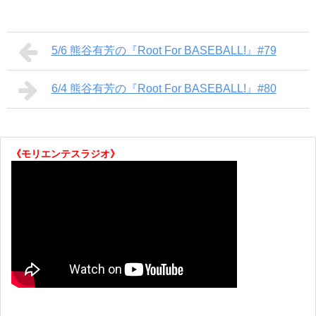
5/6 熊谷有芳の『Root For BASEBALL!』#79
6/4 熊谷有芳の『Root For BASEBALL!』#80
《モリエンテスラジオ》