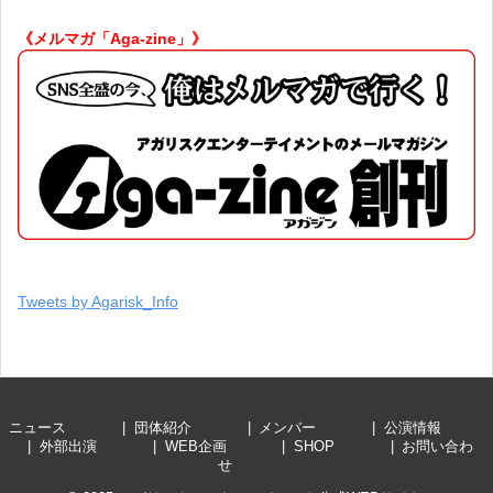
《メルマガ「Aga-zine」》
Tweets by Agarisk_Info
ニュース
団体紹介
メンバー
公演情報
外部出演
WEB企画
SHOP
お問い合わ
せ