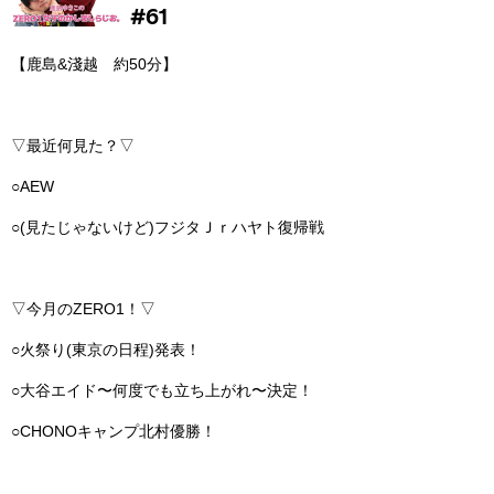
【鹿島&淺越 約50分】
▽最近何見た？▽
○AEW
○(見たじゃないけど)フジタＪｒハヤト復帰戦
▽今月のZERO1！▽
○火祭り(東京の日程)発表！
○大谷エイド〜何度でも立ち上がれ〜決定！
○CHONOキャンプ北村優勝！