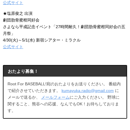
公式サイト
★塩原俊之 出演
劇団肋骨蜜柑同好会
さよなら平成記念イベント「27時間耐久！劇団肋骨蜜柑同好会の五
月祭」
4/30(火)～5/1(水) 新宿シアター・ミラクル
公式サイト
おたより募集！
Root For BASEBALL!宛のおたよりをお送りください。 番組内
で紹介させていただきます。
kumayuka.radio@gmail.com
に
メールで送るか、
メールフォーム
にご入力ください。 野球に
関すること、熊谷への応援、なんでもOK！お待ちしておりま
す。