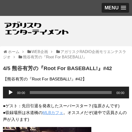
MENU
ホーム
WEB企画
アガリスクRADIO企画モリエンテスラ
ジオ
熊谷有芳の『Root For BASEBALL!』
4/5 熊谷有芳の『Root For BASEBALL!』#42
【熊谷有芳の『Root For BASEBALL!』#42】
音
00:00
00:00
声
プ
●ゲスト：先日引退を発表したスーパースター？(塩原さんです)
レ
●収録場所は水道橋の
MLBカフェ
。オススメだぞ(途中で店員さんの
ー
声が入ります)
ヤ
ー