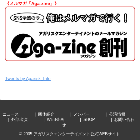
《メルマガ「Aga-zine」》
Tweets by Agarisk_Info
ニュース
団体紹介
メンバー
公演情報
外部出演
WEB企画
SHOP
お問い合わ
せ
© 2005
アガリスクエンターテイメント公式WEBサイト
.