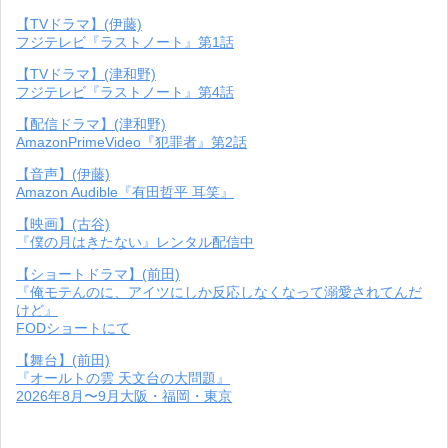
【TVドラマ】(伊藤)
フジテレビ『ラストノート』第1話
【TVドラマ】(津和野)
フジテレビ『ラストノート』第4話
【配信ドラマ】(津和野)
AmazonPrimeVideo『犯罪者』第2話
【音声】(伊藤)
Amazon Audible『有田哲平 耳笑』
【映画】(古谷)
『僕の月はきたない』レンタル配信中
【ショートドラマ】(前田)
『俺モテんのに、アイツにしか反応しなくなって溺愛されてんだ
けど』
FODショートにて
【舞台】(前田)
『オールトの雲 天文台の大問題』
2026年8月〜9月大阪・福岡・東京