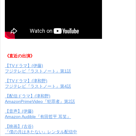
《直近の出演》
【TVドラマ】(伊藤)
フジテレビ『ラストノート』第1話
【TVドラマ】(津和野)
フジテレビ『ラストノート』第4話
【配信ドラマ】(津和野)
AmazonPrimeVideo『犯罪者』第2話
【音声】(伊藤)
Amazon Audible『有田哲平 耳笑』
【映画】(古谷)
『僕の月はきたない』レンタル配信中