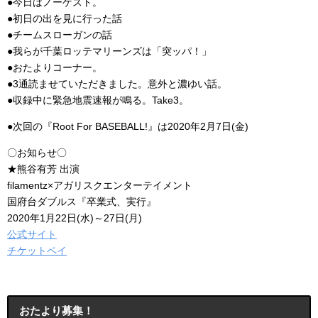
●今日はノーゲスト。
●初日の出を見に行った話
●チームスローガンの話
●我らが千葉ロッテマリーンズは「突ッパ！」
●おたよりコーナー。
●3通読ませていただきました。意外と濃ゆい話。
●収録中に緊急地震速報が鳴る。Take3。
●次回の『Root For BASEBALL!』は2020年2月7日(金)
〇お知らせ〇
★熊谷有芳 出演
filamentz×アガリスクエンターテイメント
国府台ダブルス『卒業式、実行』
2020年1月22日(水)～27日(月)
公式サイト
チケットペイ
おたより募集！