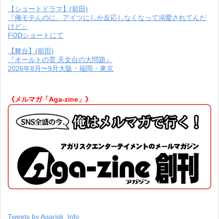
【ショートドラマ】(前田)
『俺モテんのに、アイツにしか反応しなくなって溺愛されてんだ
けど』
FODショートにて
【舞台】(前田)
『オールトの雲 天文台の大問題』
2026年8月〜9月大阪・福岡・東京
《メルマガ「Aga-zine」》
Tweets by Agarisk_Info