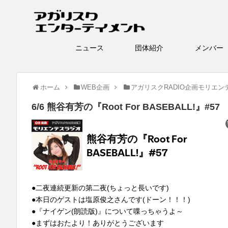
ニュース
団体紹介
メン
ホーム
WEB企画
アガリスクRADIO企画モリエン
6/6 熊谷有芳の『Root For BASEBALL!』#57
●二夜連続更新の第二夜(ちょっと長いです)
●本日のゲストは塩原俊之さんです(ドーン！！！)
●『ナイゲン(朗読版)』について喋っちゃうよ～
●まずはおたより！ありがとうございます