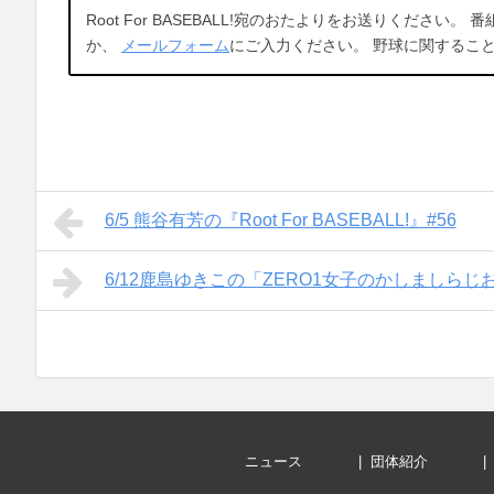
Root For BASEBALL!宛のおたよりをお送りください
か、
メールフォーム
にご入力ください。 野球に関するこ
6/5 熊谷有芳の『Root For BASEBALL!』#56
6/12鹿島ゆきこの「ZERO1女子のかしましらじお
ニュース
団体紹介