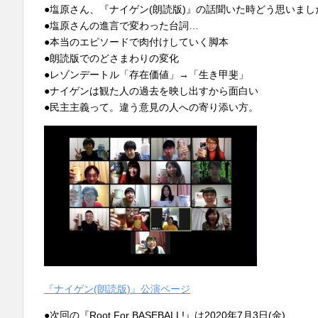
●塩原さん、『ナイゲン(朗読版)』の話聞いた時どう思いまし
●塩原さんの進言で変わった台詞…
●本当のエピソードで肉付けしていく脚本
●朗読版でのどさまわりの変化
●レゾンデートル「存在価値」→「生き甲斐」
●ナイゲンは観た人の過去を映し出すから面白い
●民主主義って。違う意見の人への寄り添い方。
『ナイゲン(朗読版)』公演ページ
●次回の『Root For BASEBALL!』は2020年7月3日(金)