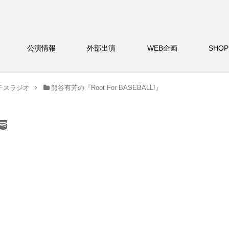
バー
公演情報
外部出演
WEB企画
S
テスラジオ
熊谷有芳の『Root For BASEBALL!』