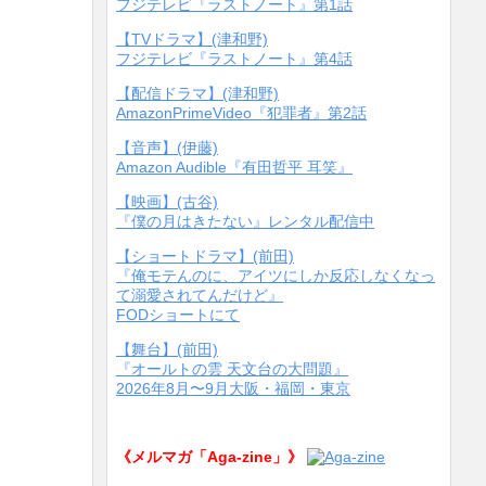
フジテレビ『ラストノート』第1話
【TVドラマ】(津和野)
フジテレビ『ラストノート』第4話
【配信ドラマ】(津和野)
AmazonPrimeVideo『犯罪者』第2話
【音声】(伊藤)
Amazon Audible『有田哲平 耳笑』
【映画】(古谷)
『僕の月はきたない』レンタル配信中
【ショートドラマ】(前田)
『俺モテんのに、アイツにしか反応しなくなっ
て溺愛されてんだけど』
FODショートにて
【舞台】(前田)
『オールトの雲 天文台の大問題』
2026年8月〜9月大阪・福岡・東京
《メルマガ「Aga-zine」》