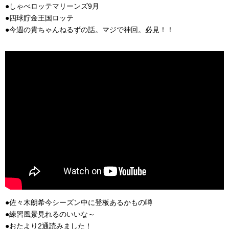
●しゃべロッテマリーンズ9月
●四球貯金王国ロッテ
●今週の貴ちゃんねるずの話。マジで神回。必見！！
●佐々木朗希今シーズン中に登板あるかもの噂
●練習風景見れるのいいな～
●おたより2通読みました！