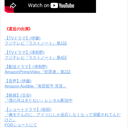
《直近の出演》
【TVドラマ】(伊藤)
フジテレビ『ラストノート』第1話
【TVドラマ】(津和野)
フジテレビ『ラストノート』第4話
【配信ドラマ】(津和野)
AmazonPrimeVideo『犯罪者』第2話
【音声】(伊藤)
Amazon Audible『有田哲平 耳笑』
【映画】(古谷)
『僕の月はきたない』レンタル配信中
【ショートドラマ】(前田)
『俺モテんのに、アイツにしか反応しなくなって溺愛されてんだ
けど』
FODショートにて