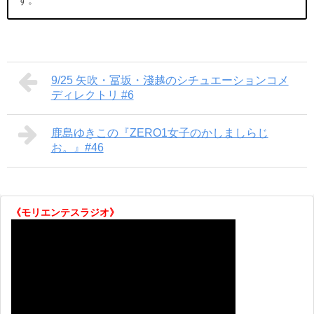
す。
9/25 矢吹・冨坂・淺越のシチュエーションコメ
ディレクトリ #6
鹿島ゆきこの『ZERO1女子のかしましらじ
お。』#46
《モリエンテスラジオ》