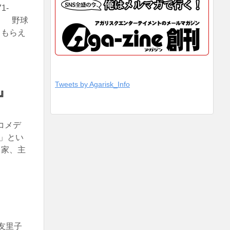
1-
。 野球
てもらえ
Tweets by Agarisk_Info
』
コメデ
」とい
出家、主
友里子