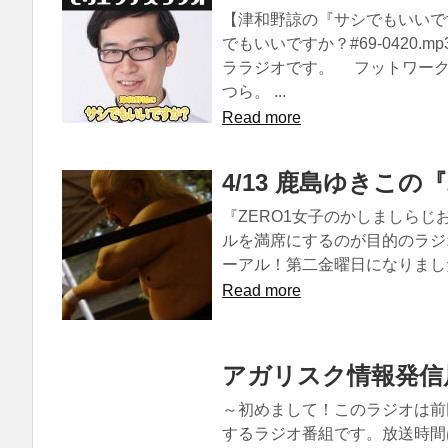
【津和野諒の『サシでもいいです
でもいいですか？#69-0420
ララジオです。 フットワーク
つら。 ...
Read more
4/13 鹿島ゆきこの
『ZERO1女子のかしましらじ
ルを満席にするのが目的のラジオです
ーアル！第二金曜日になりました
Read more
アガリスク情報発信
～初めまして！このラジオは前
するラジオ番組です。放送時間は