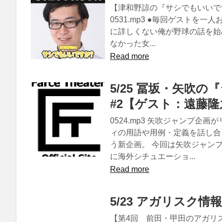
【津和野諒の『サシでもいいです
0531.mp3 ●毎回ゲスト
に詳しくない俺が野球の話を始
なかった女...
Read more
5/25 冨坂・矢吹
#2【ゲスト：遠藤隆
0524.mp3 矢吹ジャンプ
ィの用語や用例・定義を話し合
う新企画。 今回は矢吹ジャン
に海外シチュエーショ...
Read more
5/23 アガリスク情
【第4回 前田・甲田のアガリ