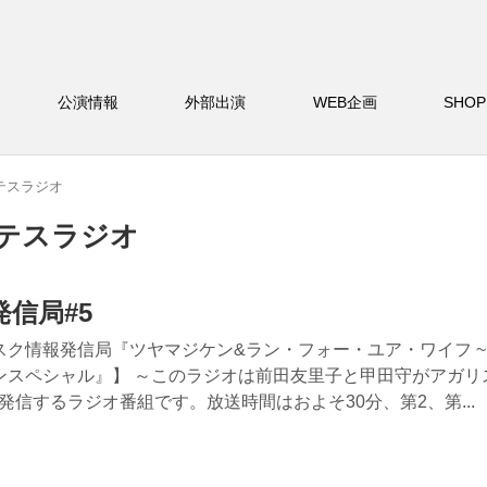
バー
公演情報
外部出演
WEB企画
S
テスラジオ
ンテスラジオ
発信局#5
ク情報発信局『ツヤマジケン&ラン・フォー・ユア・ワイフ ~Run
ナイゲンスペシャル』】 ～このラジオは前田友里子と甲田守がアガ
信するラジオ番組です。放送時間はおよそ30分、第2、第...