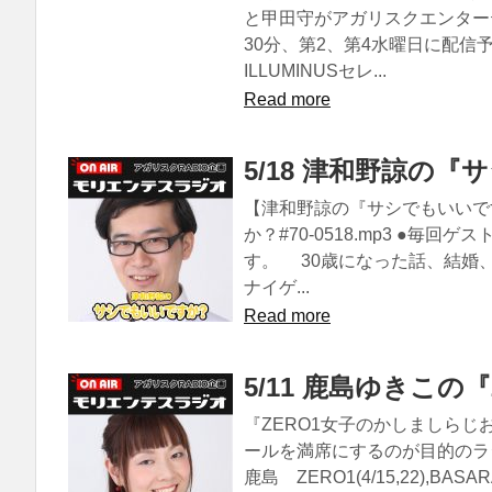
と甲田守がアガリスクエンター
30分、第2、第4水曜日に配
ILLUMINUSセレ...
Read more
5/18 津和野諒の『
【津和野諒の『サシでもいいです
か？#70-0518.mp3 ●
す。 30歳になった話、結婚
ナイゲ...
Read more
5/11 鹿島ゆきこの
『ZERO1女子のかしましらじ
ールを満席にするのが目的のラジオです
鹿島 ZERO1(4/15,22),BA