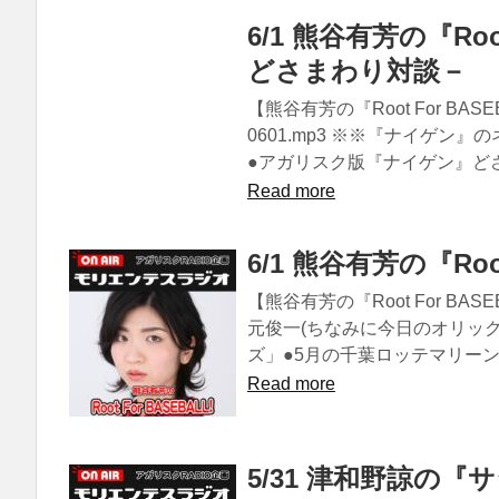
6/1 熊谷有芳の『Ro
どさまわり対談－
【熊谷有芳の『Root For BAS
0601.mp3 ※※『ナイゲン
●アガリスク版『ナイゲン』どさま
Read more
6/1 熊谷有芳の『Root
【熊谷有芳の『Root For BASE
元俊一(ちなみに今日のオリッ
ズ」●5月の千葉ロッテマリーンズ
Read more
5/31 津和野諒の『