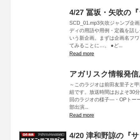
4/27 冨坂・矢吹
SCD_01.mp3矢吹ジャン
ディの用語や用例・定義を話し
いう新企画。まずは企画名フワ
てみることに…。 ●ど...
Read more
アガリスク情報発信局
～このラジオは前田友里子と甲
組です。放送時間はおよそ30分、
回のラジオの様子―・OPトーー
部出演...
Read more
4/20 津和野諒の『