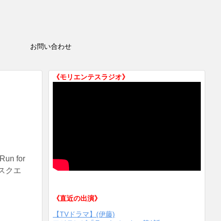
HOP
お問い合わせ
《モリエンテスラジオ》
 for
リスクエ
《直近の出演》
【TVドラマ】(伊藤)