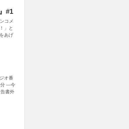
』#1
ョンコメ
！」と
をあげ
ジオ番
分 ―今
報告書外