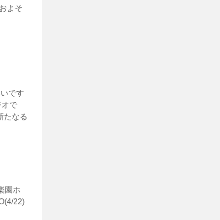
およそ
いいです
ジオで
新たなる
楽園ホ
4/22)