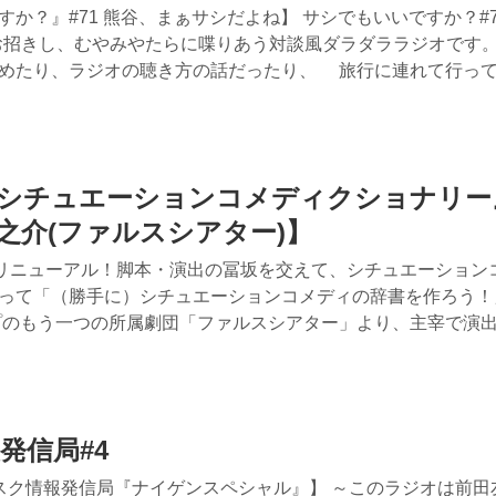
か？』#71 熊谷、まぁサシだよね】 サシでもいいですか？#7
を一人お招きし、むやみやたらに喋りあう対談風ダラダララジオです
めたり、ラジオの聴き方の話だったり、 旅行に連れて行っ
の『シチュエーションコメディクショナリー
之介(ファルスシアター)】
企画がリニューアル！脚本・演出の冨坂を交えて、シチュエーション
って「（勝手に）シチュエーションコメディの辞書を作ろう！
プのもう一つの所属劇団「ファルスシアター」より、主宰で演
報発信局#4
スク情報発信局『ナイゲンスペシャル』】 ～このラジオは前田