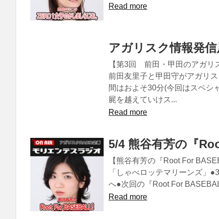
Read more
アガリスク情報発信局
【第3回 前田・甲田のアガリ
前田友里子と甲田守がアガリス
間はおよそ30分(今回はスペシ
屍を越えていけス...
Read more
5/4 熊谷有芳の『Root
【熊谷有芳の『Root For BASE
「しゃべロッテマリーンズ」●3
へ●次回の『Root For BASEB
Read more