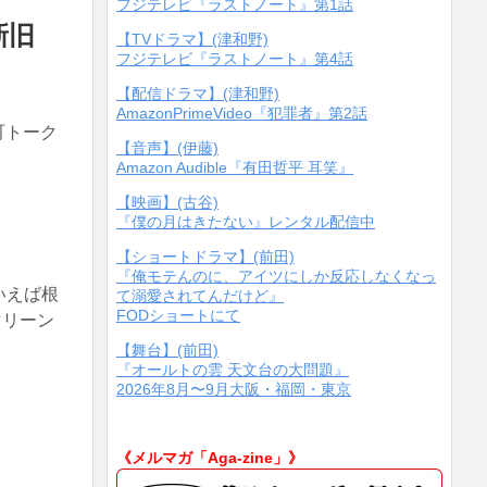
フジテレビ『ラストノート』第1話
新旧
【TVドラマ】(津和野)
フジテレビ『ラストノート』第4話
【配信ドラマ】(津和野)
AmazonPrimeVideo『犯罪者』第2話
町トーク
【音声】(伊藤)
Amazon Audible『有田哲平 耳笑』
【映画】(古谷)
『僕の月はきたない』レンタル配信中
【ショートドラマ】(前田)
『俺モテんのに、アイツにしか反応しなくなっ
といえば根
て溺愛されてんだけど』
FODショートにて
マリーン
【舞台】(前田)
『オールトの雲 天文台の大問題』
2026年8月〜9月大阪・福岡・東京
《メルマガ「Aga-zine」》