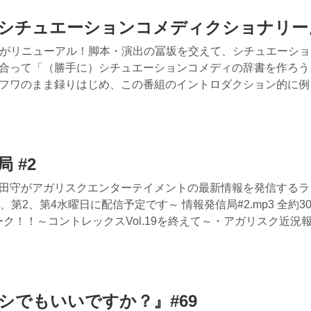
の『シチュエーションコメディクショナリー
プ企画がリニューアル！脚本・演出の冨坂を交えて、シチュエーシ
合って「（勝手に）シチュエーションコメディの辞書を作ろう
フワのまま録りはじめ、この番組のイントロダクション的に例
 #2
田守がアガリスクエンターテイメントの最新情報を発信するラ
第2、第4水曜日に配信予定です～ 情報発信局#2.mp3 全約30
ク！！～コントレックスVol.19を終えて～・アガリスク近況
サシでもいいですか？』#69