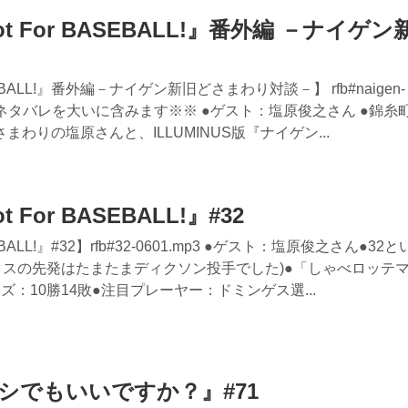
ot For BASEBALL!』番外編 －ナイゲン
EBALL!』番外編－ナイゲン新旧どさまわり対談－】 rfb#naigen-
』のネタバレを大いに含みます※※ ●ゲスト：塩原俊之さん ●錦糸
わりの塩原さんと、ILLUMINUS版『ナイゲン...
 For BASEBALL!』#32
BALL!』#32】rfb#32-0601.mp3 ●ゲスト：塩原俊之さん●32
クスの先発はたまたまディクソン投手でした)●「しゃべロッテ
：10勝14敗●注目プレーヤー：ドミンゲス選...
サシでもいいですか？』#71