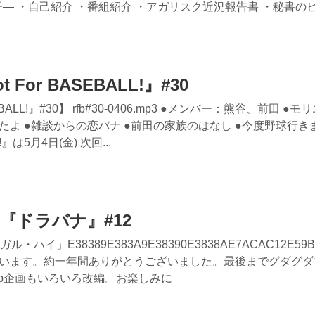
― ・自己紹介 ・番組紹介 ・アガリスク近況報告書 ・秘書のヒ.
 For BASEBALL!』#30
BALL!』#30】 rfb#30-0406.mp3 ●メンバー：熊谷、前田 ●モ
よ ●雑談からの恋バナ ●前田の家族のはなし ●今度野球行き
!』は5月4日(金) 次回...
の『ドラバナ』#12
イ」E38389E383A9E38390E3838AE7ACAC12E59B9
います。約一年間ありがとうございました。最後までグダグダ
eb企画もいろいろ改編。お楽しみに