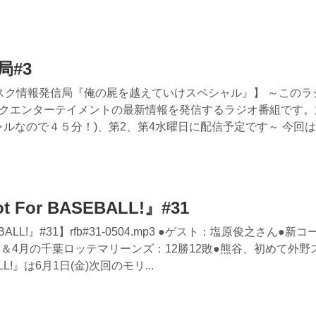
#3
スク情報発信局『俺の屍を越えていけスペシャル』】 ～このラ
クエンターテイメントの最新情報を発信するラジオ番組です。
ャルなので４５分！)、第2、第4水曜日に配信予定です～ 今回
 For BASEBALL!』#31
BALL!』#31】rfb#31-0504.mp3 ●ゲスト：塩原俊之さん●新
＆4月の千葉ロッテマリーンズ：12勝12敗●熊谷、初めて外野
ALL!』は6月1日(金)次回のモリ...