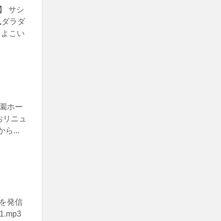
】 サシ
風ダラダ
るよこい
楽園ホー
じおリニュ
...
を発信
mp3