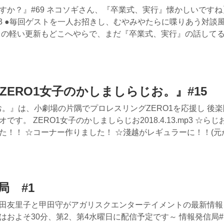
か？』#69 ネコソギさん、『卒業式、実行』懐かしいですね
.mp3 ●毎回ゲストを一人お招きし、むやみやたらに喋りあう対談
の軽い更新もどこへやらで、まだ『卒業式、実行』の話して
『ZERO1女子のかしましらじお。』#15
お。』は、小劇場の片隅でプロレスリングZERO1を応援し 後
。 ZERO1女子のかしましらじお2018.4.13.mp3 ☆ら
！！ ☆コーナー作りました！ ☆淺越がレギュラーに！！(元から
局 #1
田友里子と甲田守がアガリスクエンターテイメントの最新情報
およそ30分、第2、第4水曜日に配信予定です～ 情報発信局#1.