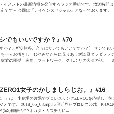
テイメントの最新情報を発信するラジオ番組です。放送時間は
信予定です～ 今回は『ナイゲンスペシャル』となっております。
サシでもいいですか？』#70
か？』#70 熊谷、久々にサシでもいいですか？】 サシでも
毎回ゲストを一人お招きし、むやみやたらに喋りあう対談風ダラダララ
、家族の団欒、哀愁、フットワーク、久しぶりの客演の話、 
『ZERO1女子のかしましらじお。』#16
お。』は、小劇場の片隅でプロレスリングZERO1を応援し、後
。 2018_05_08.mp3 ○最近見たプロレス淺越 K-DOJO(
SARA(5/3)棚橋弘至?オカダ・カズチカに...