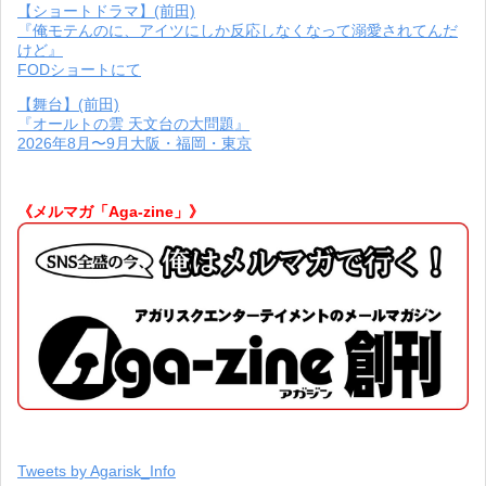
【ショートドラマ】(前田)
『俺モテんのに、アイツにしか反応しなくなって溺愛されてんだ
けど』
FODショートにて
【舞台】(前田)
『オールトの雲 天文台の大問題』
2026年8月〜9月大阪・福岡・東京
《メルマガ「Aga-zine」》
Tweets by Agarisk_Info