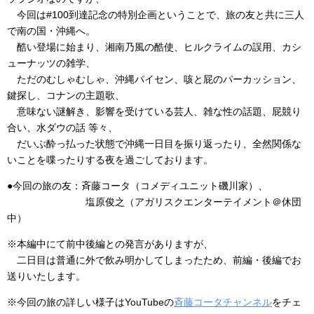
今回は#100到達記念の特別企画ということで、旅の友と共に三人
で南の国・沖縄へ。
酷い登場に始まり、湘南乃風の酷使、ヒルクライムの誤用、カシ
ューナッツの雑学、
ただのむしゃむしゃ、沖縄パイセン、咳と屁のパーカッション、
鍵探し、コナンの主題歌、
意味ない謎解き、影響を受けている芸人、雑な性の話題、屁競り
合い、水ダウの話 等々、
だいぶ酔っ払った状態で沖縄一日目を振り返ったり、全然関係な
いことを喋ったりする夜を過ごしております。
●今回の旅の友：斉藤コータ（コメディユニット磯川家）、
塩原俊之（アガリスクエンターテイメント＠休団
中）
※本編中にて前中後編との発言がありますが、
二日目は普通に外で飲み明かしてしまったため、前編・後編でお
送りいたします。
※今回の旅の詳しい様子はYouTubeの
斉藤コータチャンネル
をチェ