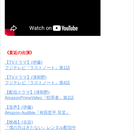
《直近の出演》
【TVドラマ】(伊藤)
フジテレビ『ラストノート』第1話
【TVドラマ】(津和野)
フジテレビ『ラストノート』第4話
【配信ドラマ】(津和野)
AmazonPrimeVideo『犯罪者』第2話
【音声】(伊藤)
Amazon Audible『有田哲平 耳笑』
【映画】(古谷)
『僕の月はきたない』レンタル配信中