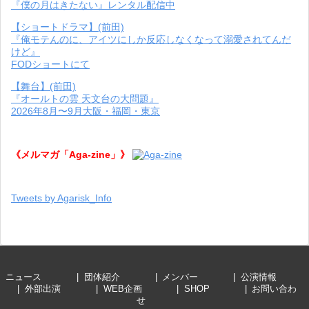
『僕の月はきたない』レンタル配信中
【ショートドラマ】(前田)
『俺モテんのに、アイツにしか反応しなくなって溺愛されてんだ
けど』
FODショートにて
【舞台】(前田)
『オールトの雲 天文台の大問題』
2026年8月〜9月大阪・福岡・東京
《メルマガ「Aga-zine」》
Tweets by Agarisk_Info
ニュース
団体紹介
メンバー
公演情報
外部出演
WEB企画
SHOP
お問い合わ
せ