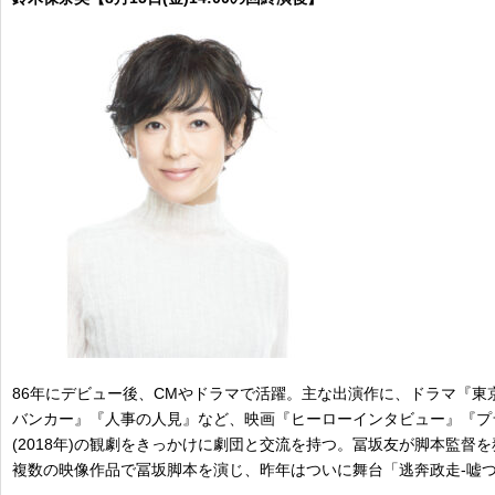
86年にデビュー後、CMやドラマで活躍。主な出演作に、ドラマ『
バンカー』『人事の人見』など、映画『ヒーローインタビュー』『プ
(2018年)の観劇をきっかけに劇団と交流を持つ。冨坂友が脚本監督を務
複数の映像作品で冨坂脚本を演じ、昨年はついに舞台「逃奔政走-嘘