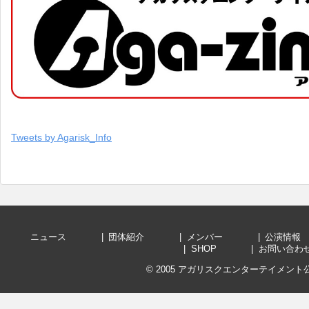
Tweets by Agarisk_Info
ニュース
団体紹介
メンバー
公演
SHOP
お問い
© 2005
アガリスクエンターテイメント公