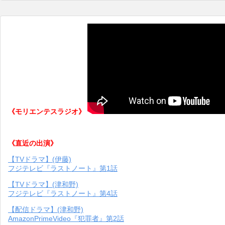
《モリエンテスラジオ》
《直近の出演》
【TVドラマ】(伊藤)
フジテレビ『ラストノート』第1話
【TVドラマ】(津和野)
フジテレビ『ラストノート』第4話
【配信ドラマ】(津和野)
AmazonPrimeVideo『犯罪者』第2話