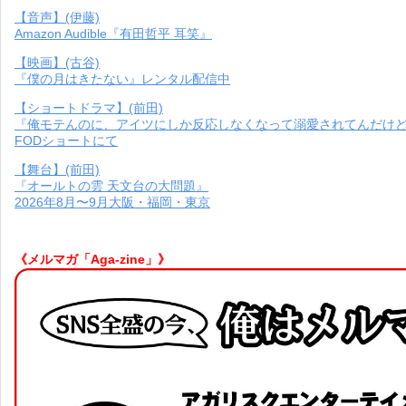
【音声】(伊藤)
Amazon Audible『有田哲平 耳笑』
【映画】(古谷)
『僕の月はきたない』レンタル配信中
【ショートドラマ】(前田)
『俺モテんのに、アイツにしか反応しなくなって溺愛されてんだけ
FODショートにて
【舞台】(前田)
『オールトの雲 天文台の大問題』
2026年8月〜9月大阪・福岡・東京
《メルマガ「Aga-zine」》