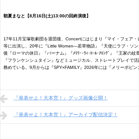
朝夏まなと【8月16日(土)13:00の回終演後】
17年11月宝塚歌劇団を退団後、Concertにはじまり『マイ・フェア・レデ
等に出演し、20年に『Little Women―若草物語』『天使にラ
後『ローマの休日』『バーナム』『ﾒﾘﾘｰ･ｳｨ･ﾛｰﾙ･ｱﾛﾝｸﾞ』『王家
『フランケンシュタイン』などミュージカル、ストレートプレイで活躍。映
務めている。9月からは『SPY×FAMILY』2026年には『メリーポ
『発表せよ！大本営！』グッズ画像公開！
『発表せよ！大本営！』アーカイブ配信決定！