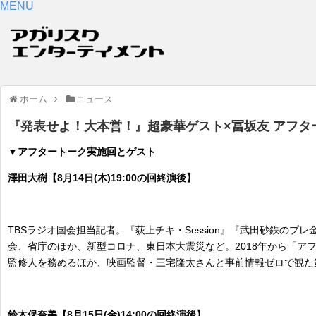
MENU
ホーム
ニュース
『発表せよ！大本営！』超豪華ゲスト×冨坂友 アフタ
▼アフタートーク実施回とゲスト
澤田大樹【8月14日(木)19:00の回終演後】
TBSラジオ国会担当記者。『荻上チキ・Session』『武田砂鉄のプ
会、省庁のほか、新型コロナ、東日本大震災など。2018年から「ア
監修人を務めるほか、映画監督・三宅隆太さんと事前情報ゼロで観た舞台
鈴木保奈美【8月15日(金)14:00の回終演後】