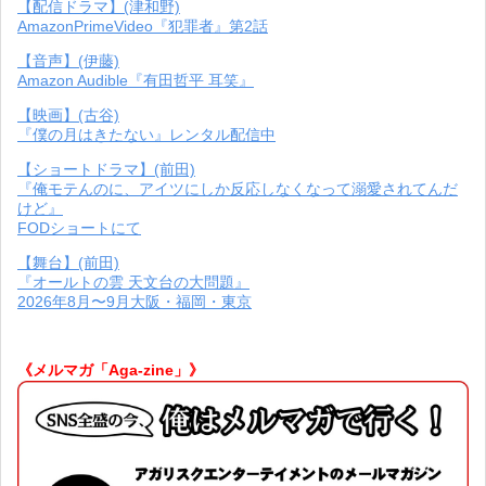
【配信ドラマ】(津和野)
AmazonPrimeVideo『犯罪者』第2話
【音声】(伊藤)
Amazon Audible『有田哲平 耳笑』
【映画】(古谷)
『僕の月はきたない』レンタル配信中
【ショートドラマ】(前田)
『俺モテんのに、アイツにしか反応しなくなって溺愛されてんだ
けど』
FODショートにて
【舞台】(前田)
『オールトの雲 天文台の大問題』
2026年8月〜9月大阪・福岡・東京
《メルマガ「Aga-zine」》