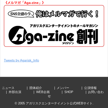
《メルマガ「Aga-zine」》
Tweets by Agarisk_Info
ニュース
団体紹介
メンバー
公演情報
外部出演
WEB企画
SHOP
お問い合わ
せ
© 2005
アガリスクエンターテイメント公式WEBサイト
.