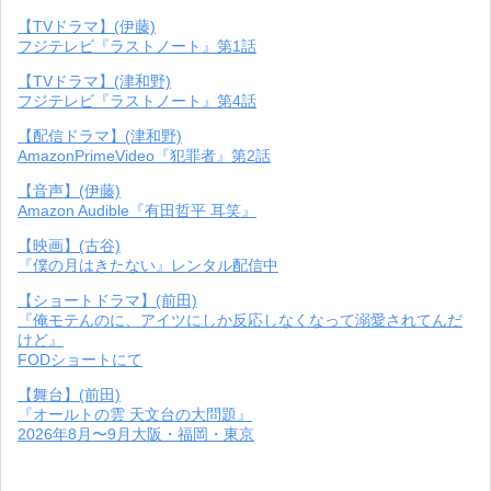
【TVドラマ】(伊藤)
フジテレビ『ラストノート』第1話
【TVドラマ】(津和野)
フジテレビ『ラストノート』第4話
【配信ドラマ】(津和野)
AmazonPrimeVideo『犯罪者』第2話
【音声】(伊藤)
Amazon Audible『有田哲平 耳笑』
【映画】(古谷)
『僕の月はきたない』レンタル配信中
【ショートドラマ】(前田)
『俺モテんのに、アイツにしか反応しなくなって溺愛されてんだ
けど』
FODショートにて
【舞台】(前田)
『オールトの雲 天文台の大問題』
2026年8月〜9月大阪・福岡・東京