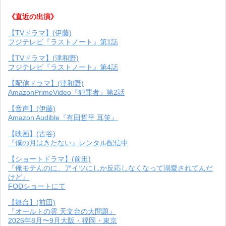
《直近の出演》
【TVドラマ】(伊藤)
フジテレビ『ラストノート』第1話
【TVドラマ】(津和野)
フジテレビ『ラストノート』第4話
【配信ドラマ】(津和野)
AmazonPrimeVideo『犯罪者』第2話
【音声】(伊藤)
Amazon Audible『有田哲平 耳笑』
【映画】(古谷)
『僕の月はきたない』レンタル配信中
【ショートドラマ】(前田)
『俺モテんのに、アイツにしか反応しなくなって溺愛されてんだ
けど』
FODショートにて
【舞台】(前田)
『オールトの雲 天文台の大問題』
2026年8月〜9月大阪・福岡・東京