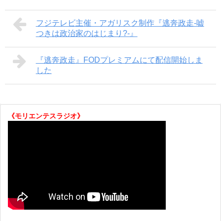
フジテレビ主催・アガリスク制作『逃奔政走-嘘
つきは政治家のはじまり?-』
『逃奔政走』FODプレミアムにて配信開始しま
した
《モリエンテスラジオ》