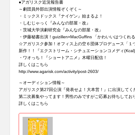
ー
●アガリスク近況報告書
～劇団員外部出演情報ぞくぞく～
・ミックスドックス『ナイゲン』始まるよ！
・しむじゃっく『みんなの部屋・改』
・茨城大学演劇研究会『みんなの部屋・改』
・伊藤秘書出演！guizillen×MacGuffins 「かわ
☆アガリスク参加！オフィス上の空６団体プロデュース「１
新作！！『エクストリーム・シチュエーションコメディ(Kca
・ワオっち！『ショートアニメ』木曜日配信！
詳しくはこちら
http://www.agarisk.com/activity/post-2603/
～オーディション情報～
アガリスク第27回公演『発表せよ！大本営！』に出演してく
第二次募集やってます！男性のみですがご応募お待ちしてお
詳しくはこちら