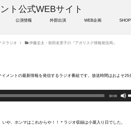
バー
公演情報
外部出演
WEB企画
S
テスラジオ
伊藤圭太・前田友里子の『アガリスク情報発信局』
テイメントの最新情報を発信するラジオ番組です。放送時間はおよそ25
00:00
わったよ。いや、ホンマはこれからや！！＊ラジオ収録は小屋入り日でした。