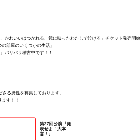
いいはつくれる、かわいいはつかれる、鏡に映ったわたしで泣ける」チケット発売開
つの部屋のいくつかの生活」
l)』バリバリ稽古中です！！
ださる男性を募集しております。
ります！！
第27回公演『発
表せよ！大本
営！』