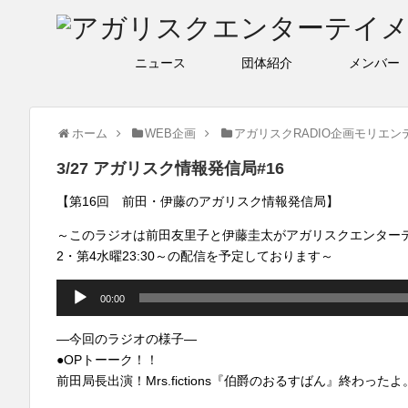
ニュース
団体紹介
メン
ホーム
WEB企画
アガリスクRADIO企画モリエン
3/27 アガリスク情報発信局#16
【第16回 前田・伊藤のアガリスク情報発信局】
～このラジオは前田友里子と伊藤圭太がアガリスクエンター
2・第4水曜23:30～の配信を予定しております～
音
00:00
声
プ
―今回のラジオの様子―
レ
●OPトーーク！！
ー
前田局長出演！Mrs.fictions『伯爵のおるすばん』終
ヤ