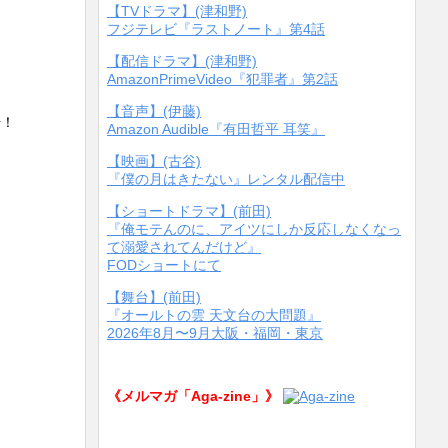
節
【TVドラマ】(津和野)
フジテレビ『ラストノート』第4話
に
は
【配信ドラマ】(津和野)
上
AmazonPrimeVideo『犯罪者』第2話
下
【音声】(伊藤)
始！
矢
Amazon Audible『有田哲平 耳笑』
印
【映画】(古谷)
キ
『僕の月はきたない』レンタル配信中
ー
【ショートドラマ】(前田)
を
『俺モテんのに、アイツにしか反応しなくなっ
使
て溺愛されてんだけど』
っ
FODショートにて
て
【舞台】(前田)
く
『オールトの雲 天文台の大問題』
だ
2026年8月〜9月大阪・福岡・東京
さ
い。
《メルマガ「Aga-zine」》