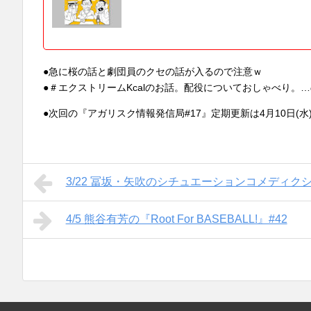
●急に桜の話と劇団員のクセの話が入るので注意ｗ
●＃エクストリームKcalのお話。配役についておしゃべり。
●次回の『アガリスク情報発信局#17』定期更新は4月10日(
3/22 冨坂・矢吹のシチュエーションコメディクシ
4/5 熊谷有芳の『Root For BASEBALL!』#42