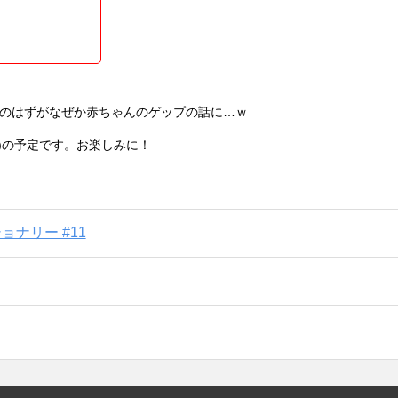
アガリスクエンターテイメント次回公演は、終戦記念日
リスク流戦争コメディ『発表せよ！大本営！』。 隠蔽
どで悪名高い、第二次大戦中の日本の「大本営発表」。
はならなくなった人々の奮闘を“お仕事ドラマ”とし...
…のはずがなぜか赤ちゃんのゲップの話に…ｗ
水)の予定です。お楽しみに！
ョナリー #11