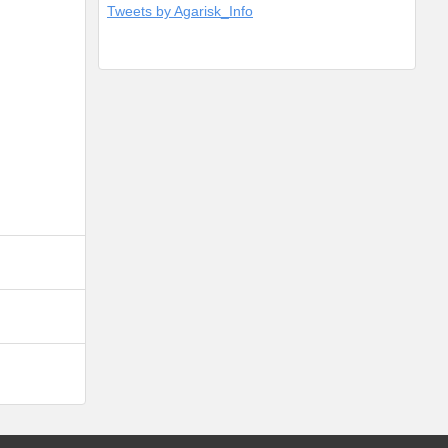
8月15日からお送りするアガ
Tweets by Agarisk_Info
・誤報・無茶苦茶な言い換えな
 その大本営発表を流さなくて