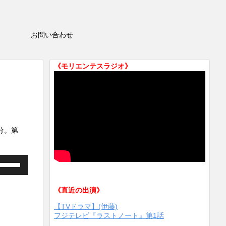
HOP
お問い合わせ
《モリエンテスラジオ》
分。第
ボ
リ
ュ
《直近の出演》
ー
ム
【TVドラマ】(伊藤)
フジテレビ『ラストノート』第1話
調