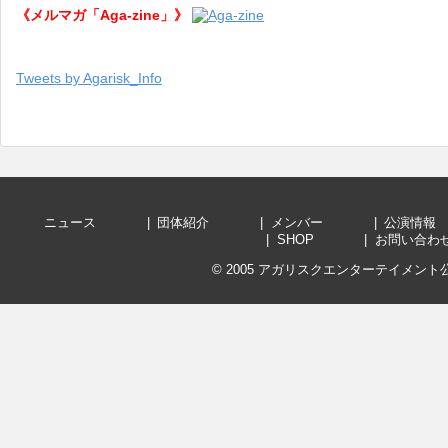
《メルマガ「Aga-zine」》
Tweets by Agarisk_Info
ニュース
団体紹介
メンバー
公演
SHOP
お問い
© 2005
アガリスクエンターテイメント公