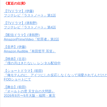
《直近の出演》
【TVドラマ】(伊藤)
フジテレビ『ラストノート』第1話
【TVドラマ】(津和野)
フジテレビ『ラストノート』第4話
【配信ドラマ】(津和野)
AmazonPrimeVideo『犯罪者』第2話
【音声】(伊藤)
Amazon Audible『有田哲平 耳笑』
【映画】(古谷)
『僕の月はきたない』レンタル配信中
【ショートドラマ】(前田)
『俺モテんのに、アイツにしか反応しなくなって溺愛されてんだけ
FODショートにて
【舞台】(前田)
『オールトの雲 天文台の大問題』
2026年8月〜9月大阪・福岡・東京