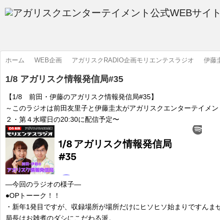
ホーム
WEB企画
アガリスクRADIO企画モリエンテスラジオ
伊藤
1/8 アガリスク情報発信局#35
【1/8 前田・伊藤のアガリスク情報発信局#35】
～このラジオは前田友里子と伊藤圭太がアガリスクエンターテイメン
２・第４水曜日の20:30に配信予定〜
―今回のラジオの様子―
●OPトーーク！！
・新年1発目ですが、収録場所が場所だけにヒソヒソ始まりですんま
局長はお雑煮のダシにこだわる派。