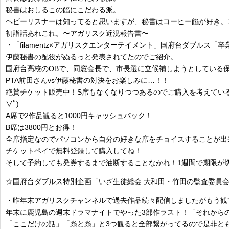
秘書はおしるこの餡にこだわる派。
ヘビーリスナーは知ってると思いますが、秘書はコーヒー餡が好き。
初詣話あれこれ。〜アガリスク近況報告書〜
・「filamentz×アガリスクエンターテイメント」国府台ダブルス「卒業
伊藤秘書の配役がぬるっと発表されてたのでご紹介。
国府台高校のOBで、同窓会長で、市長選に立候補しようとしている
PTA前田さんvs伊藤秘書の対決をお楽しみに…！！
絶賛チケット販売中！S席もなくなりつつあるのでご購入を考えている
∀ﾟ)
A席で2作品観ると1000円キャッシュバック！
B席は3800円とお得！
全席指定なのでパソコンから自分の好きな席をチョイスすることが出
チケットペイで無料登録して購入してね！
そして予約しても発券するまで油断することなかれ！1週間で期限が
☆国府台ダブルス特別企画「いざ生徒総会 大和田・竹田の監査委員会の
・昨年末アガリスクチャンネルで過去作品続々配信しましたがもう観
年末に鹿児島の週末ドラマナイトでやった3部作ラスト！「それから
「ここだけの話」「糸と糸」と3つ観ると全部繋がってるので是非と