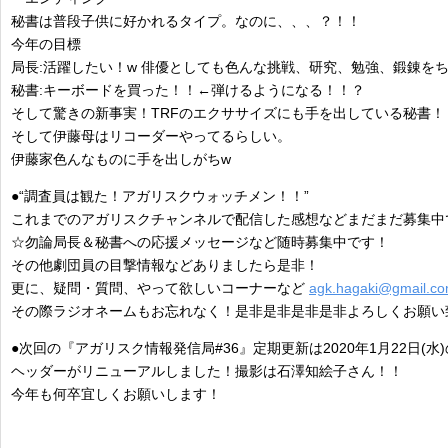
秘書は普段子供に好かれるタイプ。なのに、、、？！！
今年の目標
局長:活躍したい！w 俳優としても色んな挑戦、研究、勉強、鍛錬を
秘書:キーボードを買った！！←弾けるようになる！！？
そして驚きの新事実！TRFのエクササイズにも手を出している秘書！
そして伊藤母はリコーダーやってるらしい。
伊藤家色んなものに手を出しがちw
●“調査員は観た！アガリスクウォッチメン！！”
これまでのアガリスクチャンネルで配信した感想などまだまだ募集中
☆勿論局長＆秘書への応援メッセージなど随時募集中です！
その他劇団員の目撃情報などありましたら是非！
更に、疑問・質問、やって欲しいコーナーなど
agk.hagaki@gmail.c
その際ラジオネームもお忘れなく！是非是非是非是非よろしくお願い
●次回の『アガリスク情報発信局#36』定期更新は2020年1月22日(水
ヘッダーがリニューアルしました！撮影は石澤知絵子さん！！
今年も何卒宜しくお願いします！