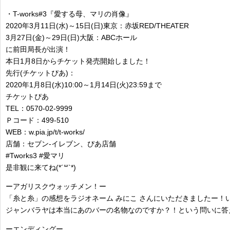
・T-works#3『愛する母、マリの肖像』
2020年3月11日(水)～15日(日)東京：赤坂RED/THEATER
3月27日(金)～29日(日)大阪：ABCホール
に前田局長が出演！
本日1月8日からチケット発売開始しました！
先行(チケットぴあ)：
2020年1月8日(水)10:00～1月14日(火)23:59まで
チケットぴあ
TEL：0570-02-9999
Ｐコード：499-510
WEB：w.pia.jp/t/t-works/
店舗：セブン-イレブン、ぴあ店舗
#Tworks3 #愛マリ
是非観に来てね(*´꒳`*)
ーアガリスクウォッチメン！ー
「糸と糸」の感想をラジオネーム みにこ さんにいただきましたー！い
ジャンバラヤは本当にあのバーの名物なのですか？！という問いに答
ーエンディングー