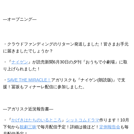
―オープニング―
・クラウドファンディングのリターン発送しました！皆さまお手元
に届きましたでしょうか？
・『
ナイゲン
』が読売新聞6月30日の夕刊『おうちで小劇場』に取
り上げられました！
・
SAVE THE MIRACLE！
アガリスクも『ナイゲン(朗読版)』で支
援！冨坂もフィナーレ配信に参加しました。
―アガリスク近況報告書―
・『
かげきはたちのいるところ
』
シットコムドラマ
作ります！
10月
下旬から
観劇三昧
で毎月配信予定！
詳細は後ほど！
定例報告会
も毎
月配信予定！