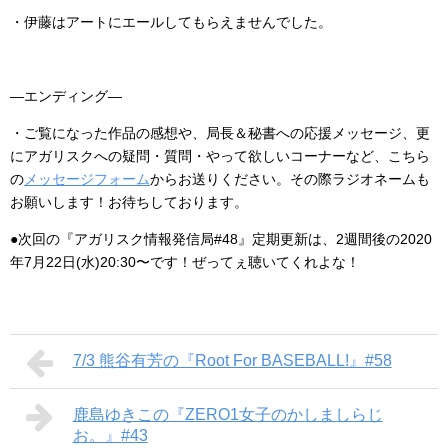
・伊藤はアートにエールしてもらえませんでした。
―エンディング―
・ご覧になった作品の感想や、局長＆秘書への応援メッセージ、更
にアガリスクへの疑問・質問・やって欲しいコーナーなど、こちら
の
メッセージフォーム
からお送りください。その際ラジオネームも
お願いします！お待ちしております。
●次回の『アガリスク情報発信局#48』定期更新は、2週間後の2020
年7月22日(水)20:30〜です！ぜってぇ聴いてくれよな！
7/3 熊谷有芳の『Root For BASEBALL!』#58
鹿島ゆきこの『ZERO1女子のかしましらじ
お。』#43