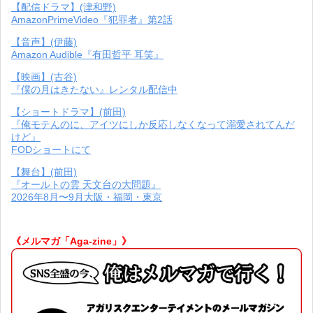
【配信ドラマ】(津和野)
AmazonPrimeVideo『犯罪者』第2話
【音声】(伊藤)
Amazon Audible『有田哲平 耳笑』
【映画】(古谷)
『僕の月はきたない』レンタル配信中
【ショートドラマ】(前田)
『俺モテんのに、アイツにしか反応しなくなって溺愛されてんだ
けど』
FODショートにて
【舞台】(前田)
『オールトの雲 天文台の大問題』
2026年8月〜9月大阪・福岡・東京
《メルマガ「Aga-zine」》