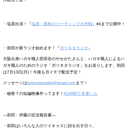
・塩原出演！『
塩原・西村のリーディング大作戦
』#4まで公開中！
・前田が新ラジオ始めます！『
ボツネタラジオ
』
大阪出身ハガキ職人世田谷のやせがたさんと、ハガキ職人によるハ
ガキ職人のためのラジオ「ボツネタラジオ」をお送りします。初回
は7月13日(月)！今後も月イチで配信予定！
メッセージは
botunetaradio@gmail.com
まで！
・秘密？の短編映像作ってます！
#140秒で支度しな
―前田・伊藤の近況報告書―
・前田はいろんな人のツイキャスに顔を出す日々。