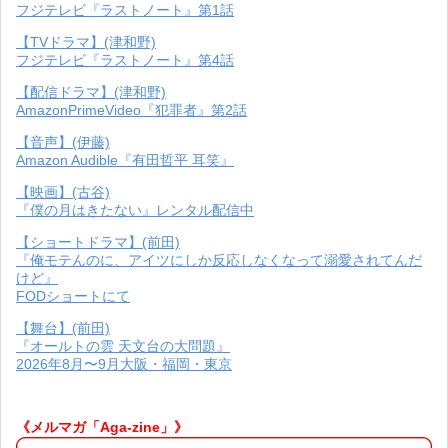
フジテレビ『ラストノート』第1話
【TVドラマ】(津和野)
フジテレビ『ラストノート』第4話
【配信ドラマ】(津和野)
AmazonPrimeVideo『犯罪者』第2話
【音声】(伊藤)
Amazon Audible『有田哲平 耳笑』
【映画】(古谷)
『僕の月はきたない』レンタル配信中
【ショートドラマ】(前田)
『俺モテんのに、アイツにしか反応しなくなって溺愛されてんだ
けど』
FODショートにて
【舞台】(前田)
『オールトの雲 天文台の大問題』
2026年8月〜9月大阪・福岡・東京
《メルマガ「Aga-zine」》