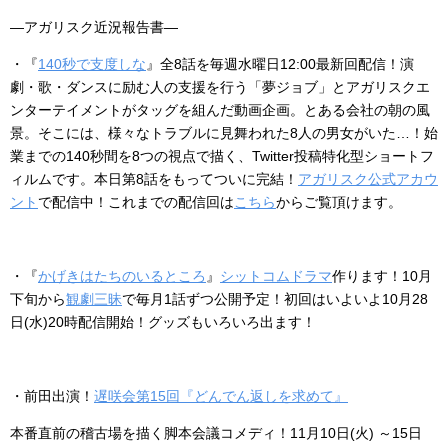
―アガリスク近況報告書―
・『
140秒で支度しな
』全8話を毎週水曜日12:00最新回配信！演
劇・歌・ダンスに励む人の支援を行う「夢ジョブ」とアガリスクエ
ンターテイメントがタッグを組んだ動画企画。とある会社の朝の風
景。そこには、様々なトラブルに見舞われた8人の男女がいた…！始
業までの140秒間を8つの視点で描く、Twitter投稿特化型ショートフ
ィルムです。本日第8話をもってついに完結！
アガリスク公式アカウ
ント
で配信中！これまでの配信回は
こちら
からご覧頂けます。
・『
かげきはたちのいるところ
』
シットコムドラマ
作ります！
10月
下旬から
観劇三昧
で毎月1話ずつ公開予定！初回はいよいよ10月28
日(水)20時配信開始！グッズもいろいろ出ます！
・前田出演！
遅咲会第15回『どんでん返しを求めて』
本番直前の稽古場を描く脚本会議コメディ！11月10日(火) ～15日