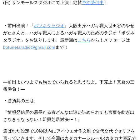
(日) サンモールスタジオにて上演！絶賛
予約受付中
！
・前田出演！『
ボツネタラジオ
』大阪出身ハガキ職人世田谷のやせ
がたさんと、ハガキ職人によるハガキ職人のためのラジオ「ボツネ
タラジオ」をお送りします。最新回は
こちら
から！メッセージは
botunetaradio@gmail.com
まで！
―前田よいつまでも局長でいられると思うなよ。下克上！真夏の三
番勝負！―
・勝負其の三は、
『情報発信局の局長たる者どんなに追い詰められても言葉を紡ぎ出
さなきゃならない！即興芝居対決〜！』
選ばれた設定で10秒以内にアイウエオ作文制で交代交代でセリフを
言っていきます。そして今回はカタカナ―シルール(カタカナ表記で