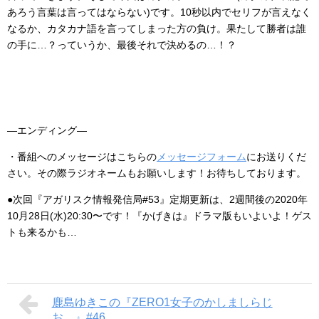
あろう言葉は言ってはならない)です。10秒以内でセリフが言えなく
なるか、カタカナ語を言ってしまった方の負け。果たして勝者は誰
の手に…？っていうか、最後それで決めるの…！？
―エンディング―
・番組へのメッセージはこちらの
メッセージフォーム
にお送りくだ
さい。その際ラジオネームもお願いします！お待ちしております。
●次回『アガリスク情報発信局#53』定期更新は、2週間後の2020年
10月28日(水)20:30〜です！『かげきは』ドラマ版もいよいよ！ゲス
トも来るかも…
鹿島ゆきこの『ZERO1女子のかしましらじ
お。』#46