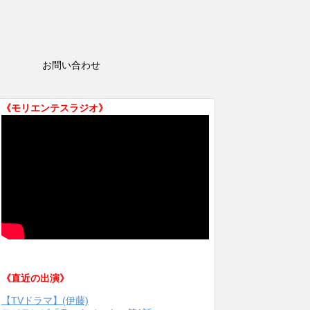
HOP
お問い合わせ
《モリエンテスラジオ》
《直近の出演》
【TVドラマ】(伊藤)