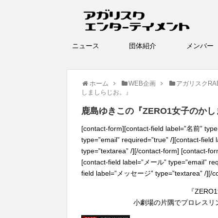
ニュース
団体紹介
メン
ホーム
WEB企画
アガリスクRA
しましらじお。』
鹿島ゆきこの『ZERO1女子のかし
[contact-form][contact-field label=”名前” typ
type=”email” required=”true” /][contact-fie
type=”textarea” /][/contact-form] [contact-f
[contact-field label=”メール” type=”email” requ
field label=”メッセージ” type=”textarea” /][/co
『ZER
小劇場の片隅でプロレスリン