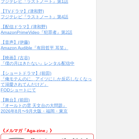
フジテレビ『ラストノート』第1話
【TVドラマ】(津和野)
フジテレビ『ラストノート』第4話
【配信ドラマ】(津和野)
AmazonPrimeVideo『犯罪者』第2話
【音声】(伊藤)
Amazon Audible『有田哲平 耳笑』
【映画】(古谷)
『僕の月はきたない』レンタル配信中
【ショートドラマ】(前田)
『俺モテんのに、アイツにしか反応しなくなっ
て溺愛されてんだけど』
FODショートにて
【舞台】(前田)
『オールトの雲 天文台の大問題』
2026年8月〜9月大阪・福岡・東京
《メルマガ「Aga-zine」》