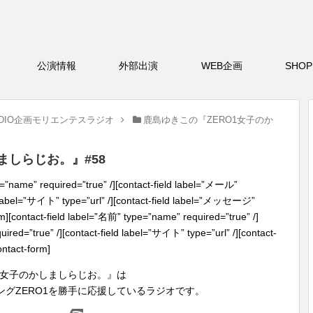
バー
公演情報
外部出演
WEB企画
S
DIO企画モリエンテスラジオ
鹿島ゆきこの『ZERO1女子のか
ましらじお。』#58
e=”name” required=”true” /][contact-field label=”メール”
ld label=”サイト” type=”url” /][contact-field label=”メッセージ”
orm][contact-field label=”名前” type=”name” required=”true” /]
ired=”true” /][contact-field label=”サイト” type=”url” /][contact-
ntact-form]
O1女子のかしましらじお。』は
グZERO1を勝手に応援しているラジオです。