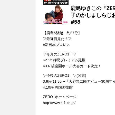
【鹿島&淺越 約57分】
▽最近何見た？▽
○新日本プロレス
▽今月のZERO1！▽
○2.12 押忍プレミアム延期
○3.6 後楽園ホール大会カード決定！
▽今後のZERO1！▽(関東)
3.6㈰ 11:30〜『大谷晋二郎デビュー30
4.10㈰ 両国国技館
ZERO1ホームページ
http://www.z-1.co.jp/