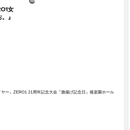
周年イヤー』ZERO1 21周年記念大会『旗揚げ記念日』後楽園ホール