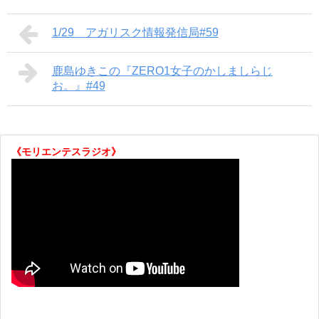
1/29 アガリスク情報発信局#59
鹿島ゆきこの『ZERO1女子のかしましらじ
お。』#49
《モリエンテスラジオ》