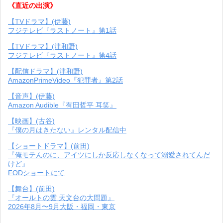
《直近の出演》
【TVドラマ】(伊藤)
フジテレビ『ラストノート』第1話
【TVドラマ】(津和野)
フジテレビ『ラストノート』第4話
【配信ドラマ】(津和野)
AmazonPrimeVideo『犯罪者』第2話
【音声】(伊藤)
Amazon Audible『有田哲平 耳笑』
【映画】(古谷)
『僕の月はきたない』レンタル配信中
【ショートドラマ】(前田)
『俺モテんのに、アイツにしか反応しなくなって溺愛されてんだ
けど』
FODショートにて
【舞台】(前田)
『オールトの雲 天文台の大問題』
2026年8月〜9月大阪・福岡・東京