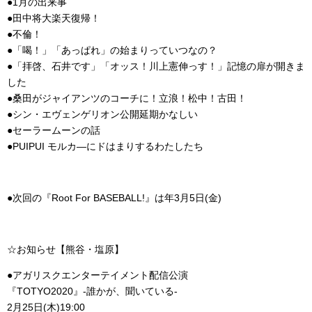
●1月の出来事
●田中将大楽天復帰！
●不倫！
●「喝！」「あっぱれ」の始まりっていつなの？
●「拝啓、石井です」「オッス！川上憲伸っす！」記憶の扉が開きま
した
●桑田がジャイアンツのコーチに！立浪！松中！古田！
●シン・エヴェンゲリオン公開延期かなしい
●セーラームーンの話
●PUIPUI モルカ―にドはまりするわたしたち
●次回の『Root For BASEBALL!』は年3月5日(金)
☆お知らせ【熊谷・塩原】
●アガリスクエンターテイメント配信公演
『TOTYO2020』-誰かが、聞いている-
2月25日(木)19:00