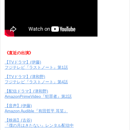
《直近の出演》
【TVドラマ】(伊藤)
フジテレビ『ラストノート』第1話
【TVドラマ】(津和野)
フジテレビ『ラストノート』第4話
【配信ドラマ】(津和野)
AmazonPrimeVideo『犯罪者』第2話
【音声】(伊藤)
Amazon Audible『有田哲平 耳笑』
【映画】(古谷)
『僕の月はきたない』レンタル配信中