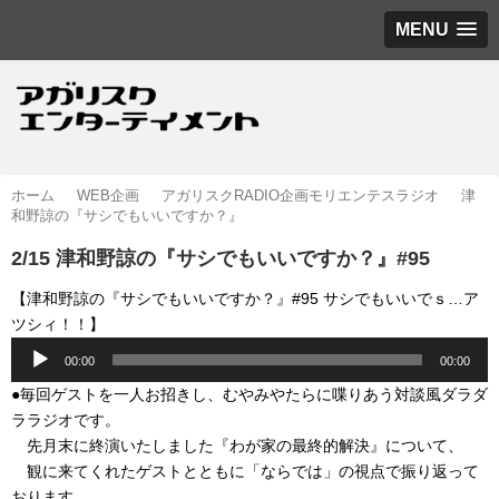
MENU
ホーム
WEB企画
アガリスクRADIO企画モリエンテスラジオ
津
和野諒の『サシでもいいですか？』
2/15 津和野諒の『サシでもいいですか？』#95
【津和野諒の『サシでもいいですか？』#95 サシでもいいでｓ…ア
ツシィ！！】
音
00:00
00:00
声
●毎回ゲストを一人お招きし、むやみやたらに喋りあう対談風ダラダ
プ
ララジオです。
レ
先月末に終演いたしました『わが家の最終的解決』について、
ー
観に来てくれたゲストとともに「ならでは」の視点で振り返って
ヤ
おります。