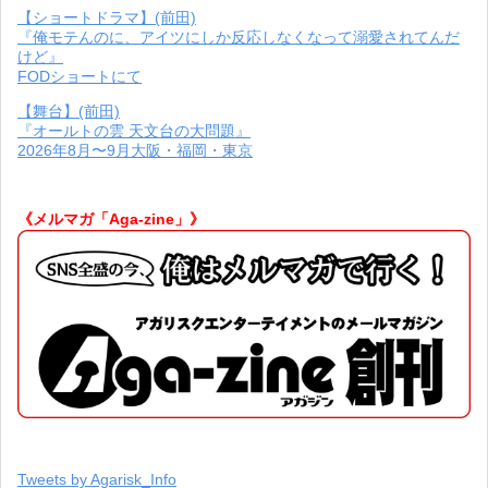
【ショートドラマ】(前田)
『俺モテんのに、アイツにしか反応しなくなって溺愛されてんだ
けど』
FODショートにて
【舞台】(前田)
『オールトの雲 天文台の大問題』
2026年8月〜9月大阪・福岡・東京
《メルマガ「Aga-zine」》
Tweets by Agarisk_Info