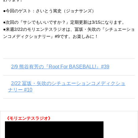
ー
●今回のゲスト：さいとう篤史（ジョナサンズ）
●次回の『サシでもいいですか？』定期更新は3/15になります。
●来週2/22のモリエンテスラジオは、冨坂・矢吹の『シチュエーショ
ンコメディクショナリー』#9です。お楽しみに！
2/9 熊谷有芳の『Root For BASEBALL!』#39
2/22 冨坂・矢吹のシチュエーションコメディクショ
ナリー #10
《モリエンテスラジオ》