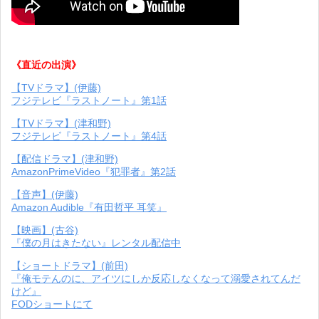
《直近の出演》
【TVドラマ】(伊藤)
フジテレビ『ラストノート』第1話
【TVドラマ】(津和野)
フジテレビ『ラストノート』第4話
【配信ドラマ】(津和野)
AmazonPrimeVideo『犯罪者』第2話
【音声】(伊藤)
Amazon Audible『有田哲平 耳笑』
【映画】(古谷)
『僕の月はきたない』レンタル配信中
【ショートドラマ】(前田)
『俺モテんのに、アイツにしか反応しなくなって溺愛されてんだ
けど』
FODショートにて