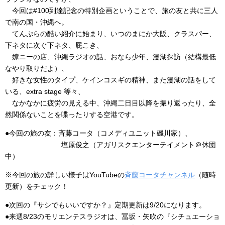
今回は#100到達記念の特別企画ということで、旅の友と共に三人
で南の国・沖縄へ。
てんぷらの酷い紹介に始まり、いつのまにか大阪、クラスパー、
下ネタに次ぐ下ネタ、屁こき、
嫁ニーの店、沖縄ラジオの話、おなら少年、漫湖探訪（結構最低
なやり取りだよ）、
好きな女性のタイプ、ケインコスギの精神、また漫湖の話をして
いる、extra stage 等々、
なかなかに疲労の見える中、沖縄二日目以降を振り返ったり、全
然関係ないことを喋ったりする空港です。
●今回の旅の友：斉藤コータ（コメディユニット磯川家）、
塩原俊之（アガリスクエンターテイメント＠休団
中）
※今回の旅の詳しい様子はYouTubeの
斉藤コータチャンネル
（随時
更新）をチェック！
●次回の『サシでもいいですか？』定期更新は9/20になります。
●来週8/23のモリエンテスラジオは、冨坂・矢吹の『シチュエーショ