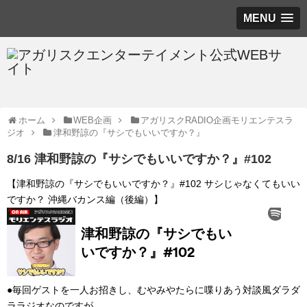
MENU
ホーム
WEB企画
アガリスクRADIO企画モリエンテスラ
ジオ
津和野諒の『サシでもいいですか？』
8/16 津和野諒の『サシでもいいですか？』#102
【津和野諒の『サシでもいいですか？』#102 サシじゃなくてもいい
ですか？ 沖縄バカンス編（後編）】
●毎回ゲストを一人お招きし、むやみやたらに喋りあう対談風ダラダ
ララジオなのですが、