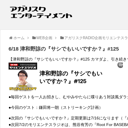
ホーム
WEB企画
アガリスクRADIO企画モリエンテス
6/18 津和野諒の『サシでもいいですか？』#125
【津和野諒の『サシでもいいですか？』#125 カマダよ、引き続
●毎回ゲストを一人お招きし、むやみやたらに喋りあう対談風ダラ
●今回のゲスト：鎌田将一朗（ストリーキング計画）
●次回の『サシでもいいですか？』定期更新は7/16になります（
●次回7/2のモリエンテスラジオは、熊谷有芳の『Root For BASE