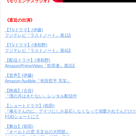
《モリエンテスラジオ》
《直近の出演》
【TVドラマ】(伊藤)
フジテレビ『ラストノート』第1話
【TVドラマ】(津和野)
フジテレビ『ラストノート』第4話
【配信ドラマ】(津和野)
AmazonPrimeVideo『犯罪者』第2話
【音声】(伊藤)
Amazon Audible『有田哲平 耳笑』
【映画】(古谷)
『僕の月はきたない』レンタル配信中
【ショートドラマ】(前田)
『俺モテんのに、アイツにしか反応しなくなって溺愛されてんだけ
FODショートにて
【舞台】(前田)
『オールトの雲 天文台の大問題』