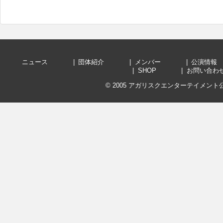
ニュース
団体紹介
メンバー
公演
SHOP
お問い
© 2005
アガリスクエンターテイメント公