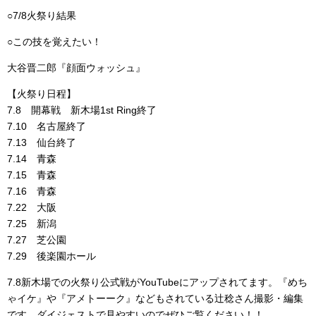
ー
○7/8火祭り結果
ヤ
○この技を覚えたい！
ー
大谷晋二郎『顔面ウォッシュ』
【火祭り日程】
7.8 開幕戦 新木場1st Ring終了
7.10 名古屋終了
7.13 仙台終了
7.14 青森
7.15 青森
7.16 青森
7.22 大阪
7.25 新潟
7.27 芝公園
7.29 後楽園ホール
7.8新木場での火祭り公式戦がYouTubeにアップされてます。『めち
ゃイケ』や『アメトーーク』などもされている辻稔さん撮影・編集
です。ダイジェストで見やすいのでぜひご覧ください！！