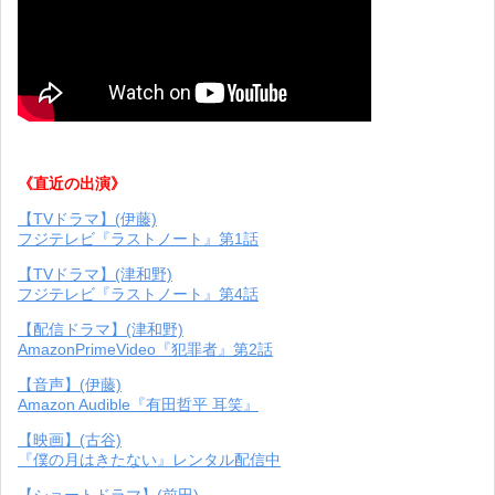
《直近の出演》
【TVドラマ】(伊藤)
フジテレビ『ラストノート』第1話
【TVドラマ】(津和野)
フジテレビ『ラストノート』第4話
【配信ドラマ】(津和野)
AmazonPrimeVideo『犯罪者』第2話
【音声】(伊藤)
Amazon Audible『有田哲平 耳笑』
【映画】(古谷)
『僕の月はきたない』レンタル配信中
【ショートドラマ】(前田)