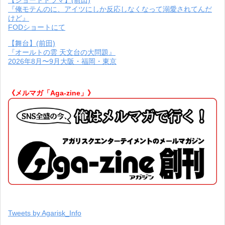
『俺モテんのに、アイツにしか反応しなくなって溺愛されてんだ
けど』
FODショートにて
【舞台】(前田)
『オールトの雲 天文台の大問題』
2026年8月〜9月大阪・福岡・東京
《メルマガ「Aga-zine」》
Tweets by Agarisk_Info