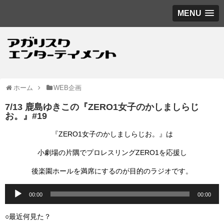
MENU
ホーム
WEB企画
7/13 鹿島ゆきこの『ZERO1女子のかしましらじ
お。』#19
『ZERO1女子のかしましらじお。』は
小劇場の片隅でプロレスリングZERO1を応援し
後楽園ホールを満席にするのが目的のラジオです。
音
00:00
00:00
声
プ
○最近何見た？
レ