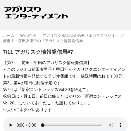
ホーム
WEB企画
アガリスクRADIO企画モリエンテスラジオ
伊
藤圭太・前田友里子の『アガリスク情報発信局』
7/11 アガリスク情報発信局#7
【第7回 前田・甲田のアガリスク情報発信局】
～このラジオは前田友里子と甲田守がアガリスクエンターテイメン
トの最新情報を発信するラジオ番組です。放送時間はおよそ30分、
第2、第4水曜日に配信予定です～
第7回は『新宿コントレックスVol.20を終えて』
収録日は７月１日。前日に終えたばかりの「新宿コントレックス
Vol.20」についてあーだこーだ話しております。
※大いにネタバレあります！