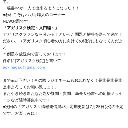
て。
・秘書○○が一人で出来るようになった！！
●われこそはハガキ職人のコーナー
NEWお題です！！
「アガリスク検定～入門編～」
アガリスクファンなら分かる！といった問題と解答を送って来てく
ださい。（アガリスク初心者の方に向けての紹介にもなってんだよ
♪）
＊例題を放送内で言っております！
件名に[アガリスク検定]と書いて
agk.hagaki@gmail.com
までmail下さい！その際ラジオネームもお忘れなく！是非是非是非
是非よろしくお願い致します。
また引き続き新たなお題や疑問・質問、局長＆秘書への応援メッセ
ージなど随時募集中です！
●次回の『アガリスク情報発信局#8』定期更新は7月25日(水)の予定
です。お楽しみに！