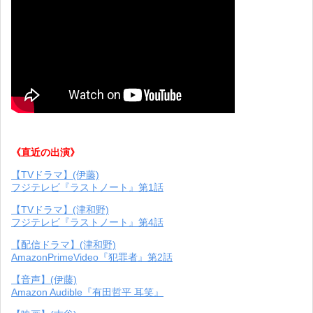
《直近の出演》
【TVドラマ】(伊藤)
フジテレビ『ラストノート』第1話
【TVドラマ】(津和野)
フジテレビ『ラストノート』第4話
【配信ドラマ】(津和野)
AmazonPrimeVideo『犯罪者』第2話
【音声】(伊藤)
Amazon Audible『有田哲平 耳笑』