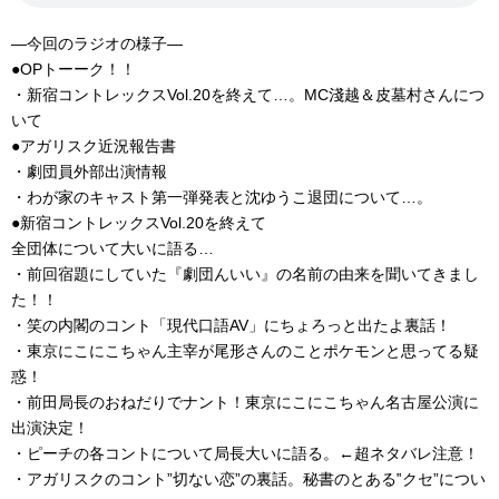
―今回のラジオの様子―
●OPトーーク！！
・新宿コントレックスVol.20を終えて…。MC淺越＆皮墓村さんにつ
いて
●アガリスク近況報告書
・劇団員外部出演情報
・わが家のキャスト第一弾発表と沈ゆうこ退団について…。
●新宿コントレックスVol.20を終えて
全団体について大いに語る…
・前回宿題にしていた『劇団んいい』の名前の由来を聞いてきまし
た！！
・笑の内閣のコント「現代口語AV」にちょろっと出たよ裏話！
・東京にこにこちゃん主宰が尾形さんのことポケモンと思ってる疑
惑！
・前田局長のおねだりでナント！東京にこにこちゃん名古屋公演に
出演決定！
・ピーチの各コントについて局長大いに語る。←超ネタバレ注意！
・アガリスクのコント”切ない恋”の裏話。秘書のとある‟クセ”につい