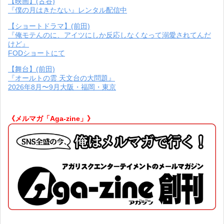
【映画】(古谷)
『僕の月はきたない』レンタル配信中
【ショートドラマ】(前田)
『俺モテんのに、アイツにしか反応しなくなって溺愛されてんだ
けど』
FODショートにて
【舞台】(前田)
『オールトの雲 天文台の大問題』
2026年8月〜9月大阪・福岡・東京
《メルマガ「Aga-zine」》