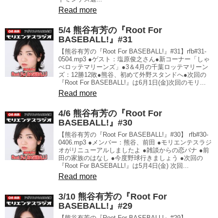
Read more
5/4 熊谷有芳の『Root For
BASEBALL!』#31
【熊谷有芳の『Root For BASEBALL!』#31】rfb#31-
0504.mp3 ●ゲスト：塩原俊之さん●新コーナー「しゃ
べロッテマリーンズ」●3＆4月の千葉ロッテマリーン
ズ：12勝12敗●熊谷、初めて外野スタンドへ●次回の
『Root For BASEBALL!』は6月1日(金)次回のモリ...
Read more
4/6 熊谷有芳の『Root For
BASEBALL!』#30
【熊谷有芳の『Root For BASEBALL!』#30】 rfb#30-
0406.mp3 ●メンバー：熊谷、前田 ●モリエンテスラジ
オがリニューアルしましたよ ●雑談からの恋バナ ●前
田の家族のはなし ●今度野球行きましょう ●次回の
『Root For BASEBALL!』は5月4日(金) 次回...
Read more
3/10 熊谷有芳の『Root For
BASEBALL!』#29
【熊谷有芳の『Root For BASEBALL!』#29】