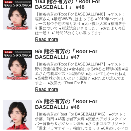
10/4 熊谷有芳の『Root For
BASEBALL！』 #48
【熊谷有芳の”Root For BASEBALL!”#48】 ●ゲスト：
塩原さん ●最近WWEにはまってる ●2019年ペナント
レース順位予想の振り返り ●大正義巨人軍 ●福浦選手
引退について ●引退試合いきました。 ●おたより今日
は一通！ ●1時間25分くらい喋ってます...
Read more
9/6 熊谷有芳の『Root For
BASEBALL!』#47
【熊谷有芳の”Root For BASEBALL!”#47】 ●ゲスト：
野村克也(塩原俊之) ●全体的にゆるゆると野球の話 ●塩
原さん壱劇屋ゲスト出演の話 ●お互い忙しかったねえ
●高校野球が美しいという風潮？ ●おたより読んでま
すよ～ ●次回の『Root For BA...
Read more
7/5 熊谷有芳の『Root For
BASEBALL!』#46
【熊谷有芳の"Root For BASEBALL!"#46】 ●ゲスト：
伊藤、前田 ●46番は岩下大輝 ●突然のアガリスクメン
バー背番号＆ポジション決め ●さつまゴルフリゾート
「週末ドラマナイト」稽古してまっせ ●6月のしゃべロ