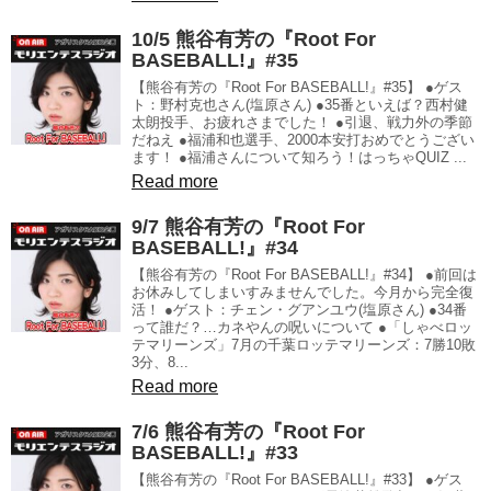
10/5 熊谷有芳の『Root For
BASEBALL!』#35
【熊谷有芳の『Root For BASEBALL!』#35】 ●ゲス
ト：野村克也さん(塩原さん) ●35番といえば？西村健
太朗投手、お疲れさまでした！ ●引退、戦力外の季節
だねえ ●福浦和也選手、2000本安打おめでとうござい
ます！ ●福浦さんについて知ろう！はっちゃQUIZ ...
Read more
9/7 熊谷有芳の『Root For
BASEBALL!』#34
【熊谷有芳の『Root For BASEBALL!』#34】 ●前回は
お休みしてしまいすみませんでした。今月から完全復
活！ ●ゲスト：チェン・グアンユウ(塩原さん) ●34番
って誰だ？…カネやんの呪いについて ●「しゃべロッ
テマリーンズ」7月の千葉ロッテマリーンズ：7勝10敗
3分、8...
Read more
7/6 熊谷有芳の『Root For
BASEBALL!』#33
【熊谷有芳の『Root For BASEBALL!』#33】 ●ゲス