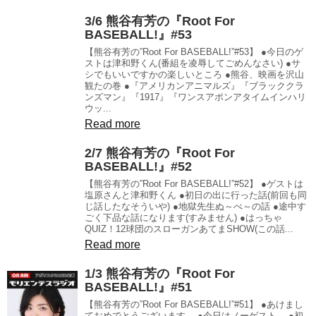
3/6 熊谷有芳の『Root For
BASEBALL!』#53
【熊谷有芳の”Root For BASEBALL!”#53】 ●今日のゲ
ストは津和野くん(番組を凌辱してごめんなさい) ●サ
シでもいいですかの楽しいところ ●熊谷、映画を沢山
観たの巻 ●『アメリカンアニマルズ』『ブラッククラ
ンズマン』『1917』『ワンスアポンアタイムインハリ
ウッ...
Read more
2/7 熊谷有芳の『Root For
BASEBALL!』#52
【熊谷有芳の”Root For BASEBALL!”#52】 ●ゲストは
塩原さんと津和野くん ●初日の出に行った話(前回も同
じ話したなそういや) ●地獄先生ぬ～べ～の話 ●途中す
ごく下品な話になります(すみません) ●はっちゃ
QUIZ！12球団のスローガンあてまSHOW(この話...
Read more
1/3 熊谷有芳の『Root For
BASEBALL!』#51
【熊谷有芳の”Root For BASEBALL!”#51】 ●あけまし
ておめでとうございます。 ●今日はノーゲスト。 ●初