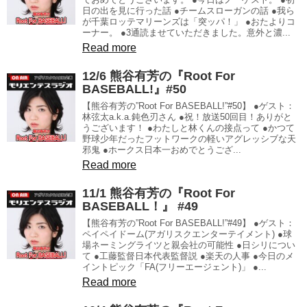
日の出を見に行った話 ●チームスローガンの話 ●我ら
が千葉ロッテマリーンズは「突ッパ！」 ●おたよりコ
ーナー。 ●3通読ませていただきました。意外と濃...
Read more
12/6 熊谷有芳の『Root For
BASEBALL!』#50
【熊谷有芳の”Root For BASEBALL!”#50】 ●ゲスト：
林弦太a.k.a.鈍色刃さん ●祝！放送50回目！ありがと
うございます！ ●わたしと林くんの接点って ●かつて
野球少年だったフットワークの軽いアグレッシブな天
邪鬼 ●ホークス日本一おめでとうござ...
Read more
11/1 熊谷有芳の『Root For
BASEBALL！』 #49
【熊谷有芳の”Root For BASEBALL!”#49】 ●ゲスト：
ペイペイドーム(アガリスクエンターテイメント) ●球
場ネーミングライツと親会社の可能性 ●日シリについ
て ●工藤監督日本代表監督説 ●楽天の人事 ●今日のメ
イントピック「FA(フリーエージェント)」 ●...
Read more