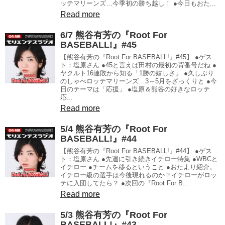
ッテマリーンズ…今季初の勝ち越し！ ●今日もおた...
Read more
6/7 熊谷有芳の『Root For
BASEBALL!』#45
【熊谷有芳の『Root For BASEBALL!』#45】 ●ゲス
ト：塩原さん ●45と言えば田村の最初の背番号だね ●
ヤクルト16連敗から知る「1勝の嬉しさ」 ●久しぶり
のしゃべロッテマリーンズ…3～5月をざっくりと ●今
日のテーマは「応援」 ●塩原＆熊谷の好きなロッテ
応...
Read more
5/4 熊谷有芳の『Root For
BASEBALL!』#44
【熊谷有芳の『Root For BASEBALL!』#44】 ●ゲス
ト：塩原さん ●先週に引き続きイチロー特集 ●WBCと
イチロー ●チームを移るということ ●おたより紹介。
イチロー級の選手は今後現れるのか？イチローがロッ
テに入団してたら？ ●次回の『Root For B...
Read more
5/3 熊谷有芳の『Root For
BASEBALL!』#43