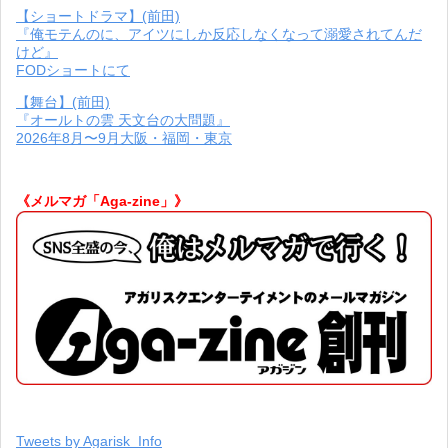
【ショートドラマ】(前田)
『俺モテんのに、アイツにしか反応しなくなって溺愛されてんだ
けど』
FODショートにて
【舞台】(前田)
『オールトの雲 天文台の大問題』
2026年8月〜9月大阪・福岡・東京
《メルマガ「Aga-zine」》
Tweets by Agarisk_Info