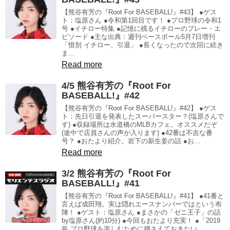
【熊谷有芳の『Root For BASEBALL!』#43】 ●ゲス
ト：塩原さん ●令和第1回目です！ ●プロ野球の令和1
号 ●イチロー特集 ●記憶に残るイチローのプレー・エ
ピソード ●主な出典：週刊ベースボール5月7日増刊
「惜別 イチロー、引退」 ●長くなったので次回に続き
ま...
Read more
4/5 熊谷有芳の『Root For
BASEBALL!』#42
【熊谷有芳の『Root For BASEBALL!』#42】 ●ゲス
ト：先日引退を発表したスーパースター？(塩原さんで
す) ●収録場所は水道橋のMLBカフェ。オススメだぞ
(途中で店員さんの声が入ります) ●42番は不吉な番
号？ ●おたより紹介。岩下の新生姜の話 ●お...
Read more
3/2 熊谷有芳の『Root For
BASEBALL!』#41
【熊谷有芳の『Root For BASEBALL!』#41】 ●41番と
言えば成田翔。実は隠れエースナンバーではという布
陣！ ●ゲスト：塩原さん ●まさかの「ゼニ王子」の話
by塩原さん(約10分) ●今回もおたより充実！ ●「2019
年 プロ野球を楽しむために押さえておきたい...