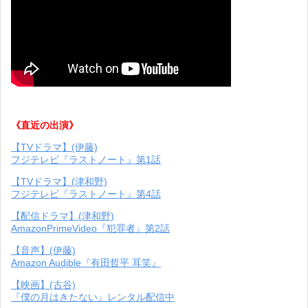
《直近の出演》
【TVドラマ】(伊藤)
フジテレビ『ラストノート』第1話
【TVドラマ】(津和野)
フジテレビ『ラストノート』第4話
【配信ドラマ】(津和野)
AmazonPrimeVideo『犯罪者』第2話
【音声】(伊藤)
Amazon Audible『有田哲平 耳笑』
【映画】(古谷)
『僕の月はきたない』レンタル配信中