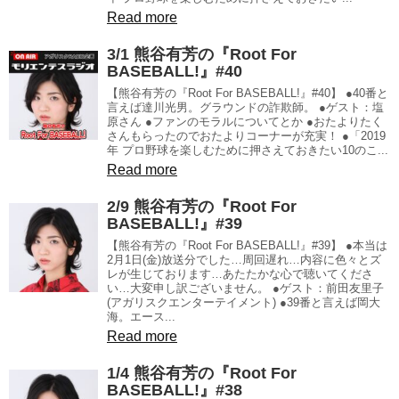
Read more
3/1 熊谷有芳の『Root For
BASEBALL!』#40
【熊谷有芳の『Root For BASEBALL!』#40】 ●40番と
言えば達川光男。グラウンドの詐欺師。 ●ゲスト：塩
原さん ●ファンのモラルについてとか ●おたよりたく
さんもらったのでおたよりコーナーが充実！ ●「2019
年 プロ野球を楽しむために押さえておきたい10のこ...
Read more
2/9 熊谷有芳の『Root For
BASEBALL!』#39
【熊谷有芳の『Root For BASEBALL!』#39】 ●本当は
2月1日(金)放送分でした…周回遅れ…内容に色々とズ
レが生じております…あたたかな心で聴いてくださ
い…大変申し訳ございません。 ●ゲスト：前田友里子
(アガリスクエンターテイメント) ●39番と言えば岡大
海。エース...
Read more
1/4 熊谷有芳の『Root For
BASEBALL!』#38