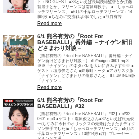
ト：NO GUEST! ●33といえば長嶋茂雄監督とか江藤
智選手とか、マリーンズは南昌輝投手。 ●「しゃべロ
ッテマリーンズ」 ●6月の千葉ロッテマリーンズ：14
勝8敗 ●ちなみに交流戦は3位でした ●熊谷有芳...
Read more
6/1 熊谷有芳の『Root For
BASEBALL!』番外編 －ナイゲン新旧
どさまわり対談－
【熊谷有芳の『Root For BASEBALL!』番外編－ナイ
ゲン新旧どさまわり対談－】 rfb#naigen-0601.mp3
※※『ナイゲン』のネタバレを大いに含みます※※ ●
ゲスト：塩原俊之さん ●錦糸町トーク ●アガリスク版
『ナイゲン』どさまわりの塩原さんと、ILLUMINUS版
『ナイゲン...
Read more
6/1 熊谷有芳の『Root For
BASEBALL!』#32
【熊谷有芳の『Root For BASEBALL!』#32】rfb#32-
0601.mp3 ●ゲスト：塩原俊之さん●32といえば根元俊
一(ちなみに今日のオリックスの先発はたまたまディク
ソン投手でした)●「しゃべロッテマリーンズ」●5月の
千葉ロッテマリーンズ：10勝14敗●注目プレーヤー：
ドミンゲス選...