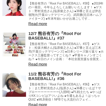
【熊谷有芳の『Root For BASEBALL!』#38】 ●2019年
の一発目。今年もよろしくお願いいたします！ ●ゲス
ト：野村克也さん(塩原俊之さん) ●38番と言えば伊志
嶺翔大(千葉ロッテマリーンズ)、武田勝(元日本ハムフ
ァイターズ) ●年末年始いかがお過ごしです...
Read more
12/7 熊谷有芳の『Root For
BASEBALL!』#37
【熊谷有芳の『Root For BASEBALL!』#37】 ●ゲス
ト：松坂大輔さん(塩原俊之さん) ●37番と言えば三木
亮(千葉ロッテマリーンズ) ●日本シリーズ振り返り ●ホ
ークス工藤監督ってすごくね？ ●甲斐キャノンすごく
ね？ ●今日のメイン企画：「本社全面支援を全面支...
Read more
11/2 熊谷有芳の『Root For
BASEBALL!』#36
【熊谷有芳の『Root For BASEBALL!』#36】 ●ゲス
ト：また野村克也さん(塩原さん) ●36番といえば？サ
ブローーーーーーーー(入団時) ●PL戦士たち ●やっぱ
りKKコンビはアツいよね ●今週もあるよ！はっちゃ
QUIZ ●MLB発信！NPBでも大流行のフェイ...
Read more