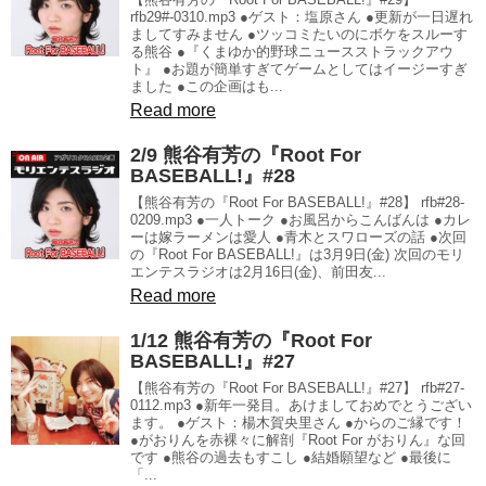
rfb29#-0310.mp3 ●ゲスト：塩原さん ●更新が一日遅れ
ましてすみません ●ツッコミたいのにボケをスルーす
る熊谷 ●『くまゆか的野球ニュースストラックアウ
ト』 ●お題が簡単すぎてゲームとしてはイージーすぎ
ました ●この企画はも...
Read more
2/9 熊谷有芳の『Root For
BASEBALL!』#28
【熊谷有芳の『Root For BASEBALL!』#28】 rfb#28-
0209.mp3 ●一人トーク ●お風呂からこんばんは ●カレ
ーは嫁ラーメンは愛人 ●青木とスワローズの話 ●次回
の『Root For BASEBALL!』は3月9日(金) 次回のモリ
エンテスラジオは2月16日(金)、前田友...
Read more
1/12 熊谷有芳の『Root For
BASEBALL!』#27
【熊谷有芳の『Root For BASEBALL!』#27】 rfb#27-
0112.mp3 ●新年一発目。あけましておめでとうござい
ます。 ●ゲスト：楊木賀央里さん ●からのご縁です！
●がおりんを赤裸々に解剖『Root For がおりん』な回
です ●熊谷の過去もすこし ●結婚願望など ●最後に
「...