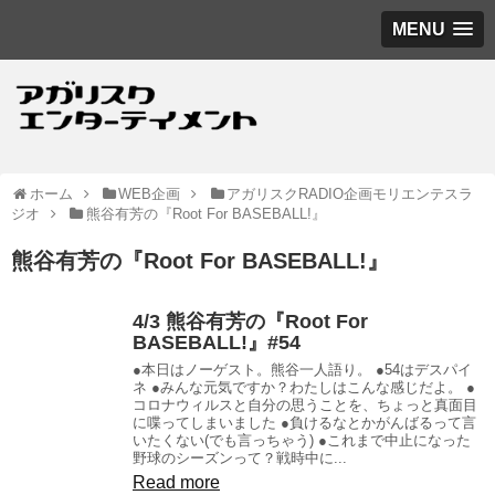
MENU
ホーム
WEB企画
アガリスクRADIO企画モリエンテスラ
ジオ
熊谷有芳の『Root For BASEBALL!』
熊谷有芳の『Root For BASEBALL!』
4/3 熊谷有芳の『Root For
BASEBALL!』#54
●本日はノーゲスト。熊谷一人語り。 ●54はデスパイ
ネ ●みんな元気ですか？わたしはこんな感じだよ。 ●
コロナウィルスと自分の思うことを、ちょっと真面目
に喋ってしまいました ●負けるなとかがんばるって言
いたくない(でも言っちゃう) ●これまで中止になった
野球のシーズンって？戦時中に...
Read more