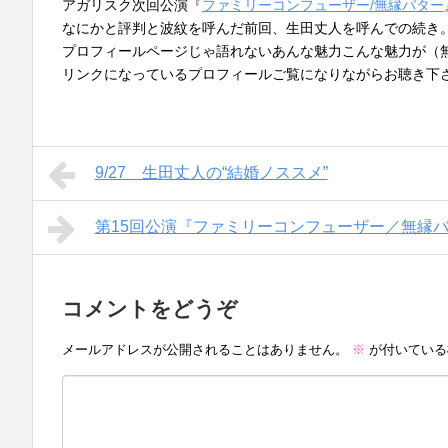
アガリスク次回公演『
ファミリーコンフューザー/無縁バター
なにかと評判と波紋を呼んだ前回、生田丈人を呼んでの続き
プロフィールページじゃ語れないあんな魅力こんな魅力が（
リンクになっているプロフィールご覧になりながらお聴き下
9/27 生田丈人の“結婚ノススメ”
第15回公演『ファミリーコンフューザー／無縁
コメントをどうぞ
メールアドレスが公開されることはありません。
※
が付いている