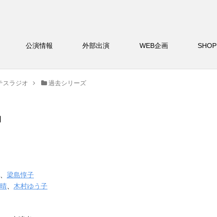
バー
公演情報
外部出演
WEB企画
S
テスラジオ
過去シリーズ
】
、
梁島惇子
晴
、
木村ゆう子