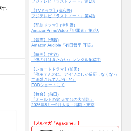
フジテレビ『ラストノート』第1話
話す。
【TVドラマ】(津和野)
フジテレビ『ラストノート』第4話
【配信ドラマ】(津和野)
AmazonPrimeVideo『犯罪者』第2話
【音声】(伊藤)
Amazon Audible『有田哲平 耳笑』
【映画】(古谷)
『僕の月はきたない』レンタル配信中
【ショートドラマ】(前田)
『俺モテんのに、アイツにしか反応しなくなっ
て溺愛されてんだけど』
FODショートにて
【舞台】(前田)
『オールトの雲 天文台の大問題』
2026年8月〜9月大阪・福岡・東京
《メルマガ「Aga-zine」》