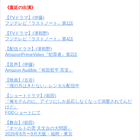
《直近の出演》
【TVドラマ】(伊藤)
フジテレビ『ラストノート』第1話
【TVドラマ】(津和野)
フジテレビ『ラストノート』第4話
【配信ドラマ】(津和野)
AmazonPrimeVideo『犯罪者』第2話
【音声】(伊藤)
Amazon Audible『有田哲平 耳笑』
【映画】(古谷)
『僕の月はきたない』レンタル配信中
【ショートドラマ】(前田)
『俺モテんのに、アイツにしか反応しなくなって溺愛されてんだ
けど』
FODショートにて
【舞台】(前田)
『オールトの雲 天文台の大問題』
2026年8月〜9月大阪・福岡・東京