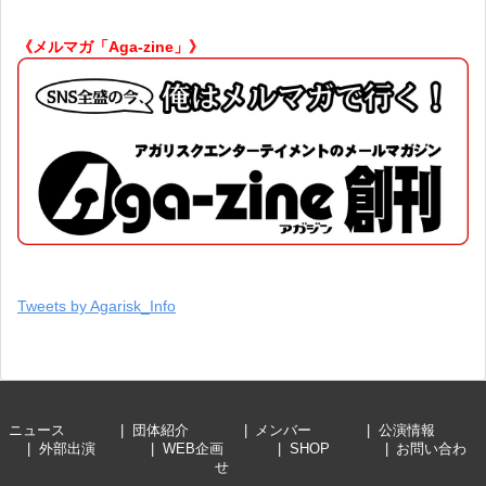
《メルマガ「Aga-zine」》
Tweets by Agarisk_Info
ニュース
団体紹介
メンバー
公演情報
外部出演
WEB企画
SHOP
お問い合わ
せ