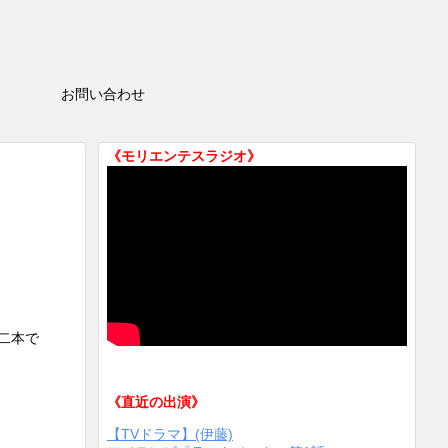
HOP
お問い合わせ
《モリエンテスラジオ》
二本で
《直近の出演》
【TVドラマ】(伊藤)