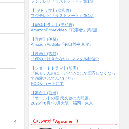
フジテレビ『ラストノート』第1話
【TVドラマ】(津和野)
フジテレビ『ラストノート』第4話
【配信ドラマ】(津和野)
AmazonPrimeVideo『犯罪者』第2話
【音声】(伊藤)
Amazon Audible『有田哲平 耳笑』
【映画】(古谷)
『僕の月はきたない』レンタル配信中
【ショートドラマ】(前田)
『俺モテんのに、アイツにしか反応しなくなっ
て溺愛されてんだけど』
FODショートにて
【舞台】(前田)
『オールトの雲 天文台の大問題』
2026年8月〜9月大阪・福岡・東京
《メルマガ「Aga-zine」》