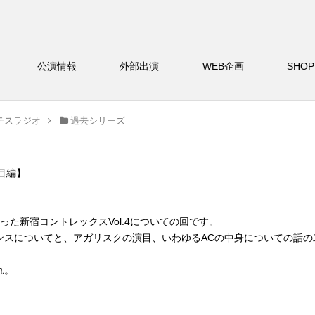
バー
公演情報
外部出演
WEB企画
S
テスラジオ
過去シリーズ
目編】
た新宿コントレックスVol.4についての回です。
ンスについてと、アガリスクの演目、いわゆるACの中身についての話の
れ。