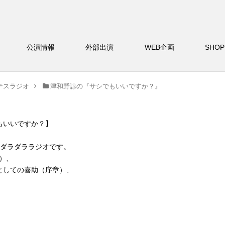
バー
公演情報
外部出演
WEB企画
S
テスラジオ
津和野諒の『サシでもいいですか？』
もいいですか？】
風ダラダララジオです。
）、
としての喜助（序章）、
。