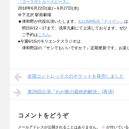
『コーラボトルベイビーズ』
2018年6月22日(金)～6月27日(水)
＠下北沢 駅前劇場
★津和野が代役出演いたします、
ILLUMINUS『ナイゲン』
は
明日6/12～17まで、浅草九劇にて上演しております。ぜひ
ご予約は
こちら
。
●今週6/15のモリエンテスラジオは、
津和野諒の『サシでもいいですか？』定期更新です。お楽
全国コントレックスのチケットを発売しました
第26回公演『わが家の最終的解決』(再演)
コメントをどうぞ
メールアドレスが公開されることはありません。
※
が付いている