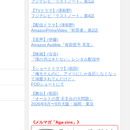
フジテレビ『ラストノート』第1話
【TVドラマ】(津和野)
フジテレビ『ラストノート』第4話
【配信ドラマ】(津和野)
AmazonPrimeVideo『犯罪者』第2話
【音声】(伊藤)
Amazon Audible『有田哲平 耳笑』
【映画】(古谷)
『僕の月はきたない』レンタル配信中
【ショートドラマ】(前田)
『俺モテんのに、アイツにしか反応しなくなっ
て溺愛されてんだけど』
FODショートにて
【舞台】(前田)
『オールトの雲 天文台の大問題』
2026年8月〜9月大阪・福岡・東京
《メルマガ「Aga-zine」》