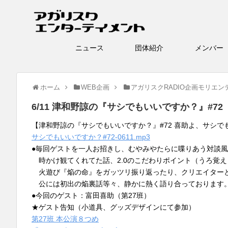
ニュース
団体紹介
メン
ホーム
WEB企画
アガリスクRADIO企画モリエン
6/11 津和野諒の『サシでもいいですか？』#72
【津和野諒の『サシでもいいですか？』#72 喜助よ、サシで
サシでもいいですか？#72-0611.mp3
●毎回ゲストを一人お招きし、むやみやたらに喋りあう対談
時かけ観てくれてた話、2.0のこだわりポイント（うろ覚え
火遊び『焔の命』をガッツリ振り返ったり、クリエイター
公には初出の焔裏話等々、静かに熱く語り合っております
●今回のゲスト：富田喜助（第27班）
★ゲスト告知（小道具、グッズデザインにて参加）
第27班 本公演８つめ