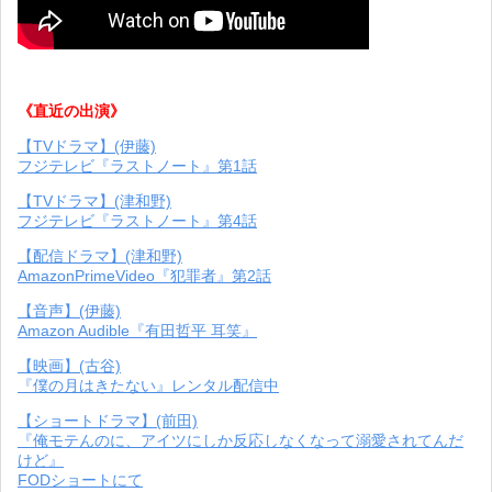
《直近の出演》
【TVドラマ】(伊藤)
フジテレビ『ラストノート』第1話
【TVドラマ】(津和野)
フジテレビ『ラストノート』第4話
【配信ドラマ】(津和野)
AmazonPrimeVideo『犯罪者』第2話
【音声】(伊藤)
Amazon Audible『有田哲平 耳笑』
【映画】(古谷)
『僕の月はきたない』レンタル配信中
【ショートドラマ】(前田)
『俺モテんのに、アイツにしか反応しなくなって溺愛されてんだ
けど』
FODショートにて