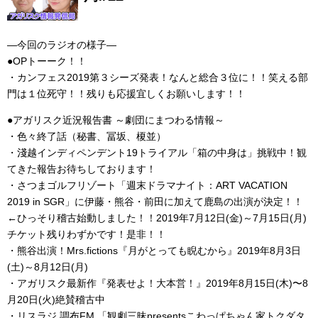
―今回のラジオの様子―
●OPトーーク！！
・カンフェス2019第３シーズ発表！なんと総合３位に！！笑える部
門は１位死守！！残りも応援宜しくお願いします！！
●アガリスク近況報告書 ～劇団にまつわる情報～
・色々終了話（秘書、冨坂、榎並）
・淺越インディペンデント19トライアル「箱の中身は」挑戦中！観
てきた報告お待ちしております！
・さつまゴルフリゾート「週末ドラマナイト：ART VACATION
2019 in SGR」に伊藤・熊谷・前田に加えて鹿島の出演が決定！！
←ひっそり稽古始動しました！！2019年7月12日(金)～7月15日(月)
チケット残りわずかです！是非！！
・熊谷出演！Mrs.fictions『月がとっても睨むから』2019年8月3日
(土)～8月12日(月)
・アガリスク最新作『発表せよ！大本営！』2019年8月15日(木)〜8
月20日(火)絶賛稽古中
・リスラジ 調布FM 「観劇三昧presentsこわっぱちゃん家トクダタ