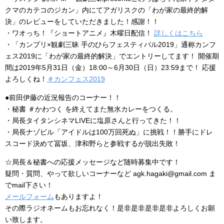
クマのカテコのジカン」内にてアガリスクの「わが家の最終的解
決」のレビューをしていただきました！感謝！！
・ワオっち！『ショートアニメ』木曜日配信！
詳しくはこちら
・「カンプリ×観劇三昧 手のひらフェスティバル2019」通称カンフ
ェス2019に「わが家の最終的解決」でエントリーしてます！ 開催期
間は2019年5月31日（金）18:00～6月30日（日）23:59まで！ 応援
よろしくね！
＃カンフェス2019
●前田伊藤の近況報告のコーナー！！
・秘書 ＃かわつく を終えてまた無水カレーをつくる。
・局長タイタンシネマLIVEに塩原さんと行ってきた！！
・局長ナゾビル「アイドルは100万回死ぬ」に挑戦！！勝手にドレ
スコード決めて冨坂、津和野らと参戦するが脱出失敗！
☆局長＆秘書への応援メッセージなど随時募集中です！
疑問・質問、やって欲しいコーナーなど agk.hagaki@gmail.com ま
でmail下さい！
メールフォーム
もありますよ！
その際ラジオネームもお忘れなく！是非是非是非是非よろしくお願
い致します。